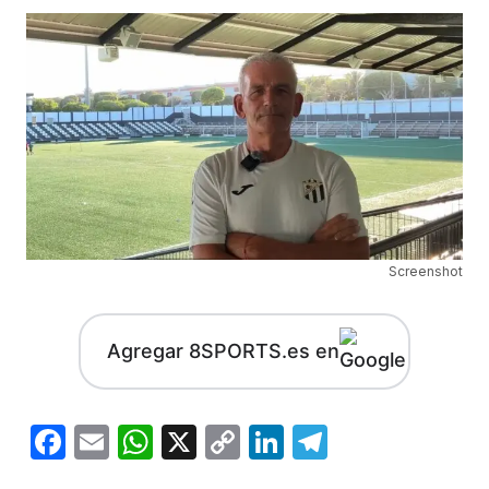
Screenshot
Agregar 8SPORTS.es en
Facebook
Email
WhatsApp
X
Copy
LinkedIn
Telegram
Link