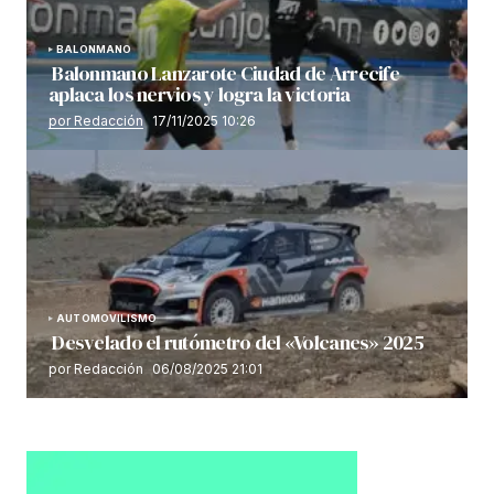
BALONMANO
Balonmano Lanzarote Ciudad de Arrecife
aplaca los nervios y logra la victoria
por Redacción
17/11/2025 10:26
AUTOMOVILISMO
Desvelado el rutómetro del «Volcanes» 2025
por Redacción
06/08/2025 21:01