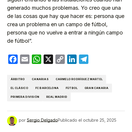
generado muchos problemas. Yo creo que una
de las cosas que hay que hacer es: persona que
crea un problema en un campo de fútbol,
persona que no vuelve a entrar a ningún campo
de fútbol”.
Facebook
Email
WhatsApp
X
Copy
LinkedIn
Telegram
Link
ÁRBITRO
CANARIAS
CARMELO RODRÍGUEZ MARTEL
EL CLÁSICO
FC BARCELONA
FÚTBOL
GRAN CANARIA
PRIMERA DIVISIÓN
REAL MADRID
por
Sergio Delgado
Publicado el
octubre 25, 2025