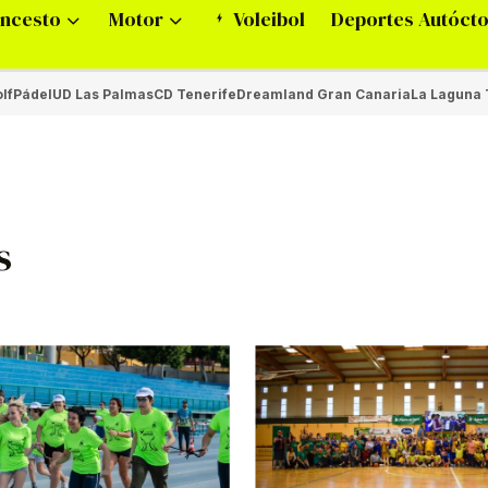
ncesto
Motor
Voleibol
Deportes Autóct
lf
Pádel
UD Las Palmas
CD Tenerife
Dreamland Gran Canaria
La Laguna 
s