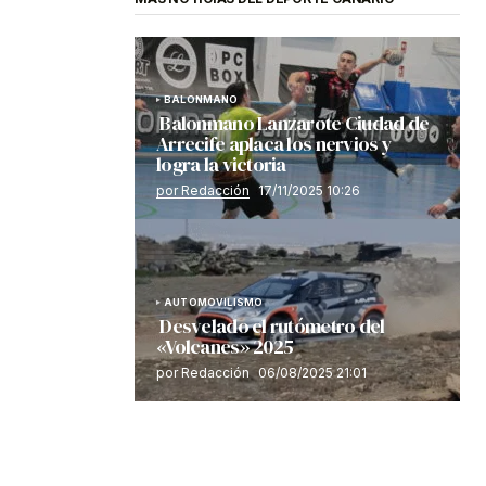
BALONMANO
Balonmano Lanzarote Ciudad de
Arrecife aplaca los nervios y
logra la victoria
por Redacción
17/11/2025 10:26
AUTOMOVILISMO
Desvelado el rutómetro del
«Volcanes» 2025
por Redacción
06/08/2025 21:01