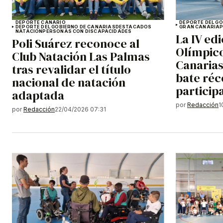
DEPORTE CANARIO
DEPORTE DEL G
DEPORTE DEL GOBIERNO DE CANARIAS
DESTACADOS
GRAN CANARIA
NATACIÓN
PERSONAS CON DISCAPACIDADES
La IV ed
Poli Suárez reconoce al
Olímpico
Club Natación Las Palmas
Canarias
tras revalidar el título
bate réc
nacional de natación
particip
adaptada
por
Redacción
1
por
Redacción
22/04/2026 07:31