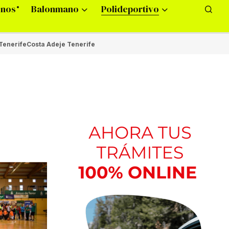
onos
Balonmano
Polideportivo
Tenerife
Costa Adeje Tenerife