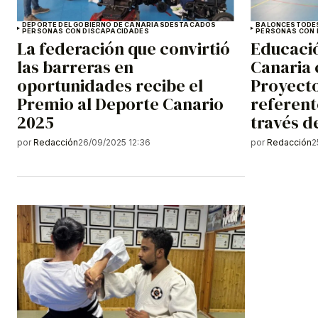
DEPORTE DEL GOBIERNO DE CANARIAS
DESTACADOS
BALONCESTO
DE
PERSONAS CON DISCAPACIDADES
PERSONAS CON 
La federación que convirtió
Educació
las barreras en
Canaria 
oportunidades recibe el
Proyect
Premio al Deporte Canario
referent
2025
través d
por
Redacción
26/09/2025 12:36
por
Redacción
2