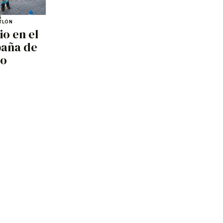
S
TLÓN
io en el
paña de
co
6