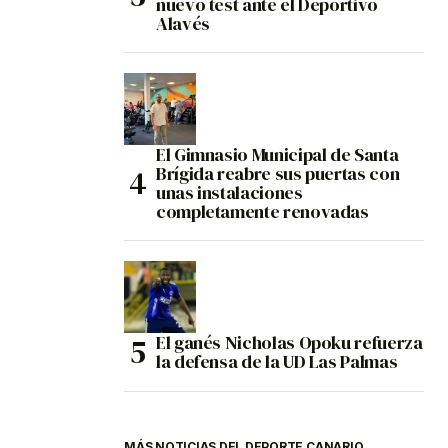
nuevo test ante el Deportivo
Alavés
El Gimnasio Municipal de Santa
Brígida reabre sus puertas con
unas instalaciones
completamente renovadas
El ganés Nicholas Opoku refuerza
la defensa de la UD Las Palmas
MÁS NOTICIAS DEL DEPORTE CANARIO