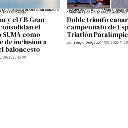
STACADOS
DREAMLAND GRAN CANARIA
CAMPEONATO DE ESPAÑA
DESTACADO
DISCAPACIDADES
PERSONAS CON DISCAPACIDADES
TRIA
n y el CB Gran
Doble triunfo canar
consolidan el
campeonato de Es
o SUMA como
Triatlón Paralímpi
e de inclusión a
por
Sergio Delgado
14/09/2025 11:0
el baloncesto
5/09/2025 15:09