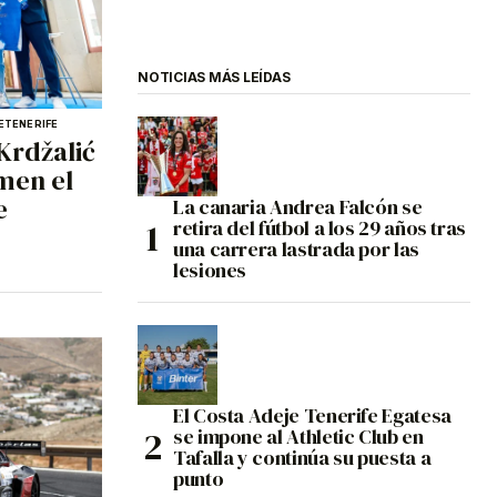
NOTICIAS MÁS LEÍDAS
E
TENERIFE
Krdžalić
men el
e
La canaria Andrea Falcón se
retira del fútbol a los 29 años tras
una carrera lastrada por las
lesiones
El Costa Adeje Tenerife Egatesa
se impone al Athletic Club en
Tafalla y continúa su puesta a
punto