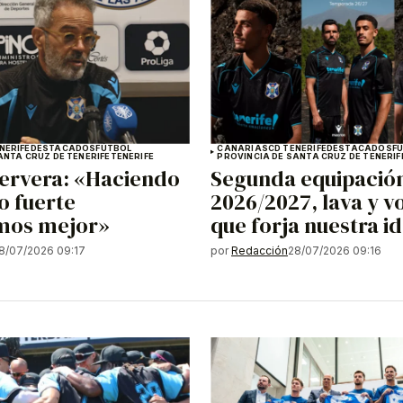
NERIFE
DESTACADOS
FÚTBOL
CANARIAS
CD TENERIFE
DESTACADOS
F
ANTA CRUZ DE TENERIFE
TENERIFE
PROVINCIA DE SANTA CRUZ DE TENERIF
ervera: «Haciendo
Segunda equipació
o fuerte
2026/2027, lava y v
mos mejor»
que forja nuestra i
8/07/2026 09:17
por
Redacción
28/07/2026 09:16