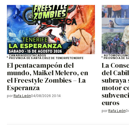
CANARIAS
DESTACADOS
AUTOMOVILISM
PROVINCIA DE SANTA CRUZ DE TENERIFE
TENERIFE
PROVINCIA DE S
El pentacampeón del
La Conse
mundo, Maikel Melero, en
del Cabi
el Freestyle Zombies – La
subraya 
Esperanza
motor c
subvenci
por
Rafa León
04/08/2026 20:14
euros
por
Rafa León
0