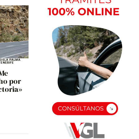
OS
LA PALMA
TENERIFE
«Me
cho por
ctoria»