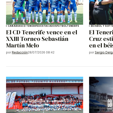
CANARIAS
CD TENERIFE
DESTACADOS
FÚTBOL
TENERIFE
BEISBOL Y SOFT
El CD Tenerife vence en el
El Tener
XXIII Torneo Sebastián
Cruz est
Martín Melo
en el bé
por
Redacción
28/07/2026 08:42
por
Sergio Del