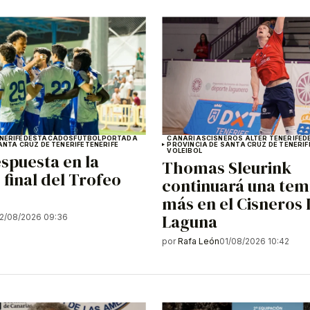
NERIFE
DESTACADOS
FÚTBOL
PORTADA
CANARIAS
CISNEROS ALTER TENERIFE
D
ANTA CRUZ DE TENERIFE
TENERIFE
PROVINCIA DE SANTA CRUZ DE TENERIF
VOLEIBOL
spuesta en la
Thomas Sleurink
 final del Trofeo
continuará una te
más en el Cisneros 
Laguna
2/08/2026 09:36
por
Rafa León
01/08/2026 10:42