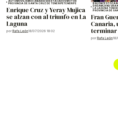
AUTOMOVILISMO
CANARIAS
DESTACADOS
MOTOR
PROVINCIA DE SANTA CRUZ DE TENERIFE
TENERIFE
BALONCESTO
CAN
DREAMLAND GRAN
Enrique Cruz y Yeray Mujica
LA LAGUNA TENER
PROVINCIA DE SA
se alzan con al triunfo en La
Fran Guer
Laguna
Canaria,
terminar 
por
Rafa León
18/07/2026 18:02
por
Rafa León
18/