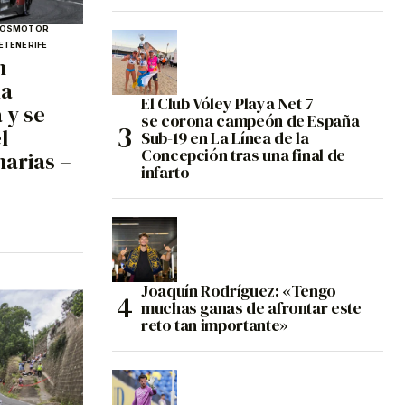
OS
MOTOR
E
TENERIFE
n
la
El Club Vóley Playa Net 7
 y se
se corona campeón de España
l
Sub-19 en La Línea de la
Concepción tras una final de
arias –
infarto
Joaquín Rodríguez: «Tengo
muchas ganas de afrontar este
reto tan importante»