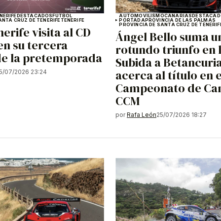
NERIFE
DESTACADOS
FÚTBOL
AUTOMOVILISMO
CANARIAS
DESTACAD
ANTA CRUZ DE TENERIFE
TENERIFE
PORTADA
PROVINCIA DE LAS PALMAS
PROVINCIA DE SANTA CRUZ DE TENERIF
erife visita al CD
Ángel Bello suma u
en su tercera
rotundo triunfo en 
de la pretemporada
Subida a Betancuria
acerca al título en e
5/07/2026 23:24
Campeonato de Can
CCM
por
Rafa León
25/07/2026 18:27