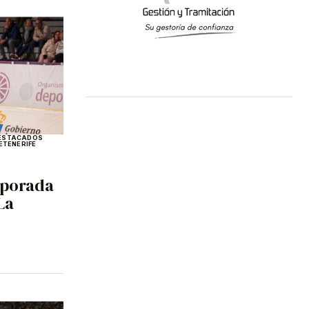
ESTACADOS
E
TENERIFE
mporada
La