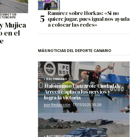
Ramírez sobre Horkas: «Si no
OS
MOTOR
quiere jugar, pues igual nos ayuda
E
TENERIFE
y Mujica
a colocar las redes»
 en el
e
MÁS NOTICIAS DEL DEPORTE CANARIO
BALONMANO
Balonmano Lanzarote Ciudad de
Arrecife aplaca los nervios y
logra la victoria
por Redacción
17/11/2025 10:26
AUTOMOVILISMO