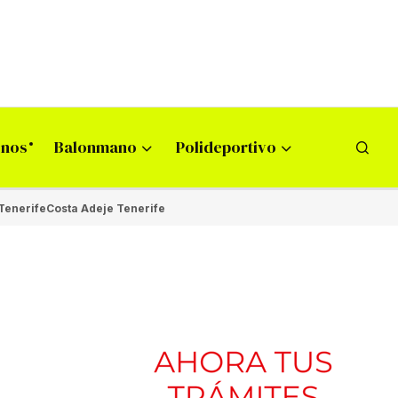
onos
Balonmano
Polideportivo
Tenerife
Costa Adeje Tenerife