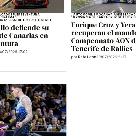
ACADOS
FUERTEVENTURA
AUTOMOVILISMO
CANARIAS
DESTACAD
AS PALMAS
PROVINCIA DE SANTA CRUZ DE TENERIF
ANTA CRUZ DE TENERIFE
TENERIFE
Enrique Cruz y Yera
llo defiende su
recuperan el mando
 de Canarias en
Campeonato AON d
entura
Tenerife de Rallies
3/07/2026 17:02
por
Rafa León
20/07/2026 21:17