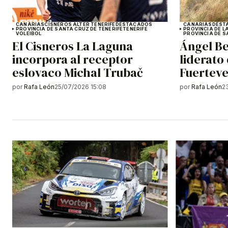
CANARIAS
CISNEROS ALTER TENERIFE
DESTACADOS
CANARIAS
DEST
PROVINCIA DE SANTA CRUZ DE TENERIFE
TENERIFE
PROVINCIA DE L
VOLEIBOL
PROVINCIA DE S
El Cisneros La Laguna
Ángel Be
incorpora al receptor
liderato
eslovaco Michal Trubač
Fuertev
por
Rafa León
25/07/2026 15:08
por
Rafa León
2