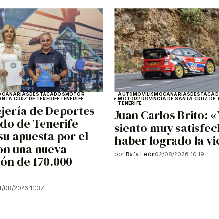
O
CANARIAS
DESTACADOS
MOTOR
AUTOMOVILISMO
CANARIAS
DESTACAD
ANTA CRUZ DE TENERIFE
TENERIFE
MOTOR
PROVINCIA DE SANTA CRUZ DE 
TENERIFE
jería de Deportes
Juan Carlos Brito: 
ldo de Tenerife
siento muy satisfe
su apuesta por el
haber logrado la vi
on una nueva
por
Rafa León
02/08/2026 10:19
ón de 170.000
4/08/2026 11:37