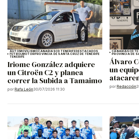
AUTOMOVILISMO
CANARIAS
CD TENERIFE
DESTACADOS
CANARIAS
CD TE
FÚTBOL
MOTOR
PROVINCIA DE SANTA CRUZ DE TENERIFE
PROVINCIA DE S
TENERIFE
Álvaro C
Iriome González adquiere
un equip
un Citroën C2 y planea
atacare
correr la Subida a Tamaimo
por
Redacción
2
por
Rafa León
30/07/2026 11:30