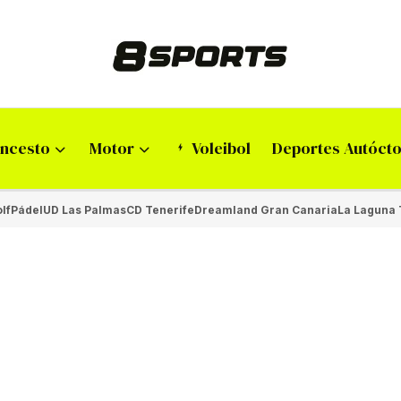
ncesto
Motor
Voleibol
Deportes Autóct
lf
Pádel
UD Las Palmas
CD Tenerife
Dreamland Gran Canaria
La Laguna 