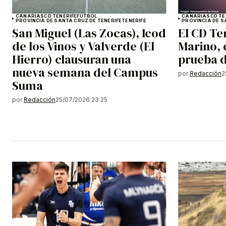
CANARIAS
CD TENERIFE
FÚTBOL
CANARIAS
CD TE
PROVINCIA DE SANTA CRUZ DE TENERIFE
TENERIFE
PROVINCIA DE S
San Miguel (Las Zocas), Icod
El CD Ten
de los Vinos y Valverde (El
Marino, 
Hierro) clausuran una
prueba 
nueva semana del Campus
por
Redacción
2
Suma
por
Redacción
25/07/2026 23:25