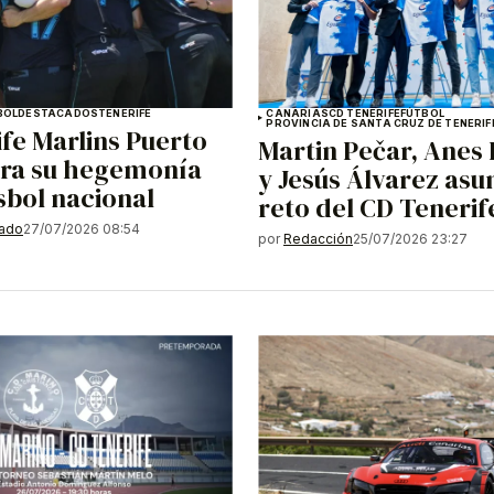
BOL
DESTACADOS
TENERIFE
CANARIAS
CD TENERIFE
FÚTBOL
PROVINCIA DE SANTA CRUZ DE TENERIF
ife Marlins Puerto
Martin Pečar, Anes 
ira su hegemonía
y Jesús Álvarez asu
isbol nacional
reto del CD Tenerif
gado
27/07/2026 08:54
por
Redacción
25/07/2026 23:27