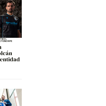
ÚTBOL
E
TENERIFE
n
olcán
dentidad