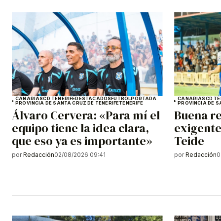
CANARIAS
CD TENERIFE
DESTACADOS
FÚTBOL
PORTADA
CANARIAS
CD TE
PROVINCIA DE SANTA CRUZ DE TENERIFE
TENERIFE
PROVINCIA DE S
Álvaro Cervera: «Para mí el
Buena re
equipo tiene la idea clara,
exigente
que eso ya es importante»
Teide
por
Redacción
02/08/2026 09:41
por
Redacción
0