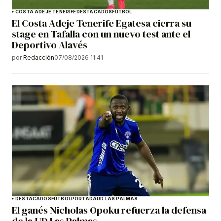
COSTA ADEJE TENERIFE
DESTACADOS
FÚTBOL
El Costa Adeje Tenerife Egatesa cierra su
stage en Tafalla con un nuevo test ante el
Deportivo Alavés
por
Redacción
07/08/2026 11:41
DESTACADOS
FÚTBOL
PORTADA
UD LAS PALMAS
El ganés Nicholas Opoku refuerza la defensa
de la UD Las Palmas