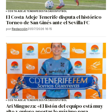
COSTA ADEJE TENERIFE
DESTACADOS
FÚTBOL
El Costa Adeje Tenerife disputa el histórico
Torneo de San Ginés ante el Sevilla FC
por
Redacción
31/07/2026 16:15
COSTA ADEJE TENERIFE
DESTACADOS
FÚTBOL
Ari Mingueza: «El listón del equipo está muy
alto y quiero aportar lo máximo para