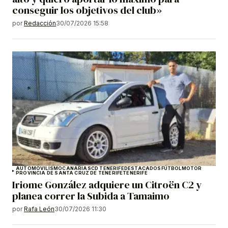
conseguir los objetivos del club»
por
Redacción
30/07/2026 15:58
AUTOMOVILISMO
CANARIAS
CD TENERIFE
DESTACADOS
FÚTBOL
MOTOR
PROVINCIA DE SANTA CRUZ DE TENERIFE
TENERIFE
Iriome González adquiere un Citroën C2 y
planea correr la Subida a Tamaimo
por
Rafa León
30/07/2026 11:30