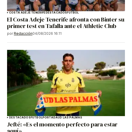
COSTA ADEJE TENERIFE
DESTACADOS
FÚTBOL
El Costa Adeje Tenerife afronta con Binter su
primer test en Tafalla ante el Athletic Club
por
Redacción
04/08/2026 16:11
DESTACADOS
FÚTBOL
PORTADA
UD LAS PALMAS
Jefté: «Es el momento perfecto para estar
aquí»