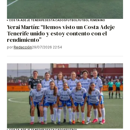
COSTA ADEJE TENERIFE
DESTACADOS
FÚTBOL
FÚTBOL FEMENINO
Yerai Martín: “Hemos visto un Costa Adeje
Tenerife unido y estoy contento con el
rendimiento”
por
Redacción
29/07/2026 22:54
COSTA ADEJE TENERIFE
DESTACADOS
FÚTBOL