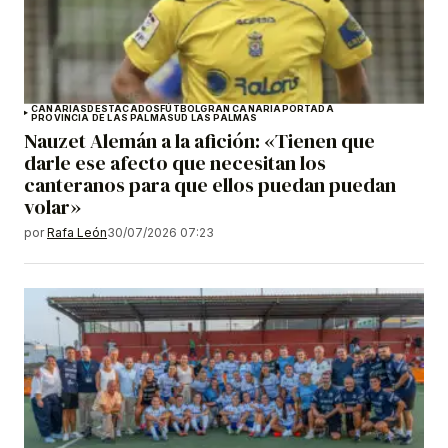
CANARIAS
DESTACADOS
FÚTBOL
GRAN CANARIA
PORTADA
PROVINCIA DE LAS PALMAS
UD LAS PALMAS
Nauzet Alemán a la afición: «Tienen que
darle ese afecto que necesitan los
canteranos para que ellos puedan puedan
volar»
por
Rafa León
30/07/2026 07:23