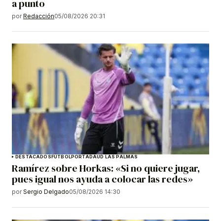
a punto
por
Redacción
05/08/2026 20:31
DESTACADOS
FÚTBOL
PORTADA
UD LAS PALMAS
Ramírez sobre Horkas: «Si no quiere jugar,
pues igual nos ayuda a colocar las redes»
por
Sergio Delgado
05/08/2026 14:30