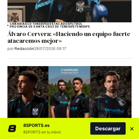
CANARIAS
CD TENERIFE
DESTACADOS
FÚTBOL
PROVINCIA DE SANTA CRUZ DE TENERIFE
TENERIFE
Álvaro Cervera: «Haciendo un equipo fuerte
atacaremos mejor»
por
Redacción
28/07/2026 09:17
8SPORTS.es
×
Descargar
8SPORTS en tu móvil.
CANARIAS
CD TENERIFE
DESTACADOS
FÚTBOL