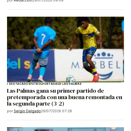
por
Redacción
29/07/2026 09:09
DESTACADOS
FÚTBOL
PORTADA
UD LAS PALMAS
Las Palmas gana su primer partido de
pretemporada con una buena remontada en
la segunda parte (3-2)
por
Sergio Delgado
29/07/2026 07:28