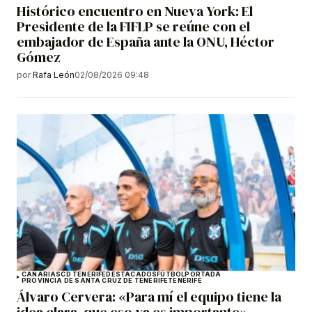
Histórico encuentro en Nueva York: El
Presidente de la FIFLP se reúne con el
embajador de España ante la ONU, Héctor
Gómez
por
Rafa León
02/08/2026 09:48
CANARIAS
CD TENERIFE
DESTACADOS
FÚTBOL
PORTADA
PROVINCIA DE SANTA CRUZ DE TENERIFE
TENERIFE
Álvaro Cervera: «Para mí el equipo tiene la
idea clara, que eso ya es importante»