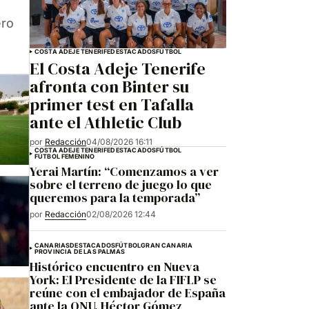
ero
COSTA ADEJE TENERIFE
DESTACADOS
FÚTBOL
El Costa Adeje Tenerife
afronta con Binter su
primer test en Tafalla
ante el Athletic Club
por
Redacción
04/08/2026 16:11
COSTA ADEJE TENERIFE
DESTACADOS
FÚTBOL
FÚTBOL FEMENINO
Yerai Martín: “Comenzamos a ver
sobre el terreno de juego lo que
queremos para la temporada”
por
Redacción
02/08/2026 12:44
CANARIAS
DESTACADOS
FÚTBOL
GRAN CANARIA
PROVINCIA DE LAS PALMAS
Histórico encuentro en Nueva
York: El Presidente de la FIFLP se
reúne con el embajador de España
ante la ONU, Héctor Gómez