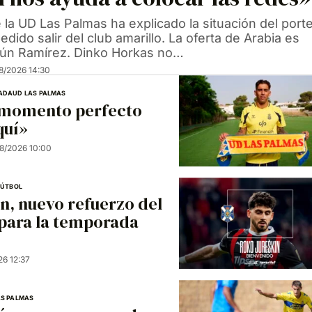
 la UD Las Palmas ha explicado la situación del port
edido salir del club amarillo. La oferta de Arabia es
gún Ramírez. Dinko Horkas no…
8/2026 14:30
ADA
UD LAS PALMAS
l momento perfecto
quí»
8/2026 10:00
FÚTBOL
n, nuevo refuerzo del
 para la temporada
6 12:37
AS PALMAS