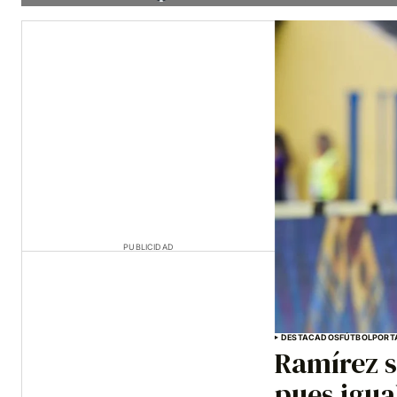
PUBLICIDAD
DESTACADOS
FÚTBOL
PORT
Ramírez s
pues igua