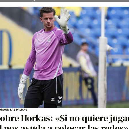
ADA
UD LAS PALMAS
obre Horkas: «Si no quiere juga
l nos ayuda a colocar las redes»