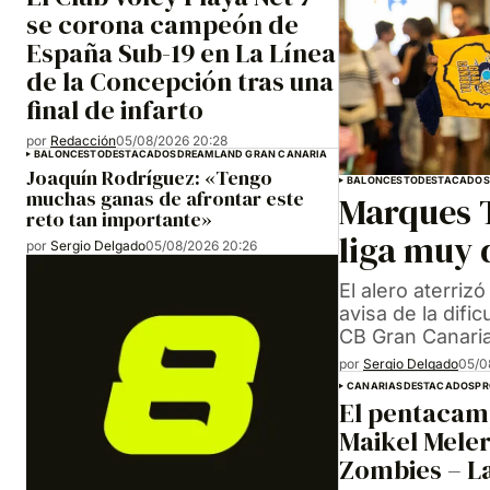
se corona campeón de
España Sub-19 en La Línea
de la Concepción tras una
final de infarto
por
Redacción
05/08/2026 20:28
BALONCESTO
DESTACADOS
DREAMLAND GRAN CANARIA
Joaquín Rodríguez: «Tengo
BALONCESTO
DESTACADOS
muchas ganas de afrontar este
Marques 
reto tan importante»
liga muy 
por
Sergio Delgado
05/08/2026 20:26
El alero aterri
avisa de la difi
CB Gran Canaria
por
Sergio Delgado
05/0
CANARIAS
DESTACADOS
PR
El pentacam
Maikel Meler
Zombies – L