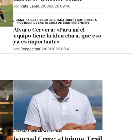
por
Rafa León
02/08/2026 09:48
CANARIAS
CD TENERIFE
DESTACADOS
FÚTBOL
PORTADA
PROVINCIA DE SANTA CRUZ DE TENERIFE
TENERIFE
Álvaro Cervera: «Para mí el
equipo tiene la idea clara, que eso
ya es importante»
por
Redacción
02/08/2026 09:41
DESTACADOS
LANZAROTE
TRAIL
Ismael Cruz: «Unique Trail