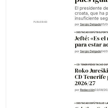
El presidente de
croata, que ha p
insuficiente se
PUBLICIDAD
por
Sergio Delgado
05/0
DESTACADOS
FÚTBOL
PORT
Jefté: «Es e
para estar a
por
Sergio Delgado
04/0
CD TENERIFE
DESTACADOS
Roko Jureški
CD Tenerife
2026/27
por
Redacción
03/08/202
DESTACADOS
FÚTBOL
UD L