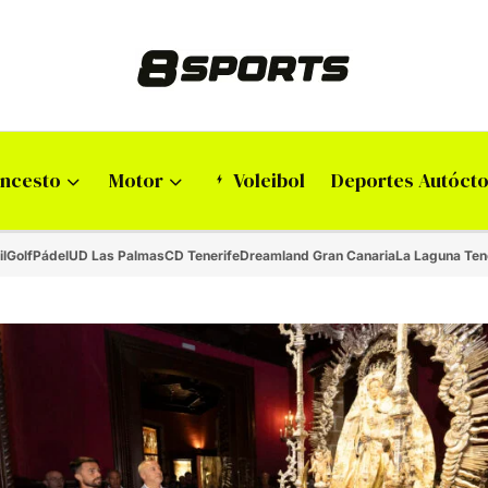
ncesto
Motor
Voleibol
Deportes Autóct
il
Golf
Pádel
UD Las Palmas
CD Tenerife
Dreamland Gran Canaria
La Laguna Ten