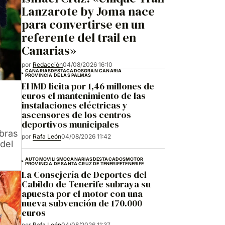
Lanzarote by Joma nace
para convertirse en un
referente del trail en
Canarias»
por
Redacción
04/08/2026 16:10
CANARIAS
DESTACADOS
GRAN CANARIA
PROVINCIA DE LAS PALMAS
El IMD licita por 1,46 millones de
euros el mantenimiento de las
instalaciones eléctricas y
ascensores de los centros
deportivos municipales
abras
por
Rafa León
04/08/2026 11:42
 del
AUTOMOVILISMO
CANARIAS
DESTACADOS
MOTOR
PROVINCIA DE SANTA CRUZ DE TENERIFE
TENERIFE
La Consejería de Deportes del
Cabildo de Tenerife subraya su
apuesta por el motor con una
nueva subvención de 170.000
euros
por
Rafa León
04/08/2026 11:37