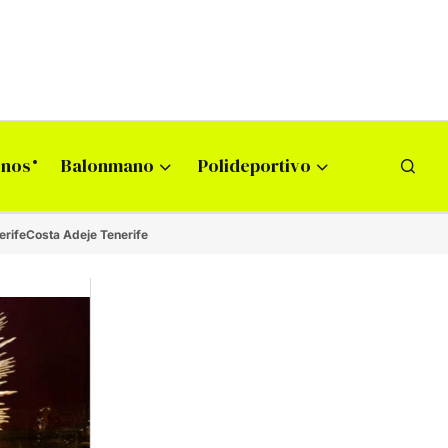
onos
Balonmano
Polideportivo
erife
Costa Adeje Tenerife