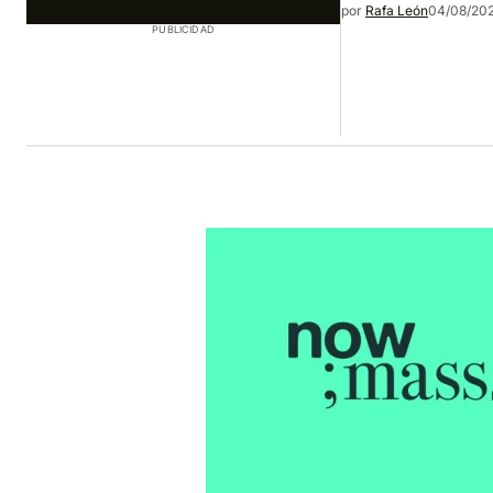
por
Rafa León
04/08/202
PUBLICIDAD