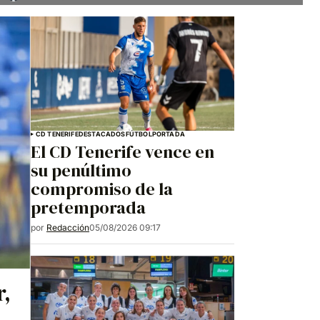
CD TENERIFE
DESTACADOS
FÚTBOL
PORTADA
El CD Tenerife vence en
su penúltimo
compromiso de la
pretemporada
por
Redacción
05/08/2026 09:17
r,