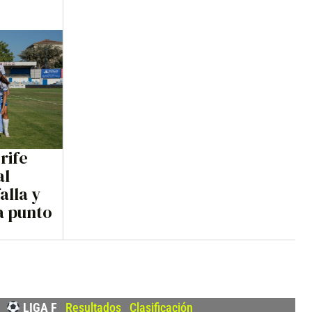
rife
al
alla y
a punto
–
LIGA F
|
Resultados
|
Clasificación