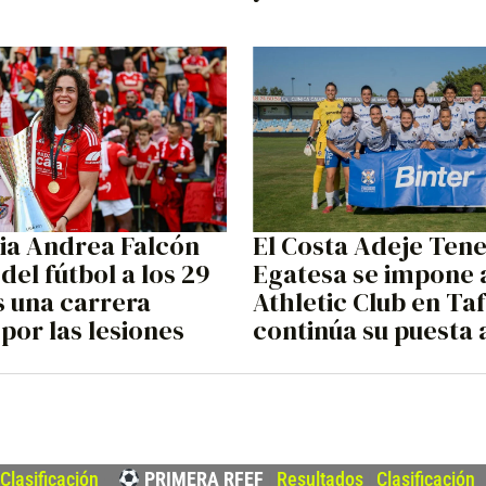
ia Andrea Falcón
El Costa Adeje Tene
 del fútbol a los 29
Egatesa se impone 
s una carrera
Athletic Club en Taf
 por las lesiones
continúa su puesta 
Clasificación
–
PRIMERA RFEF
|
Resultados
|
Clasificación