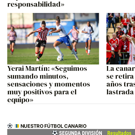
responsabilidad»
Yerai Martín: «Seguimos
La canar
sumando minutos,
se retira
sensaciones y momentos
años tra
muy positivos para el
lastrada
equipo»
NUESTRO FÚTBOL CANARIO
SEGUNDA DIVISIÓN
|
Resultados
|