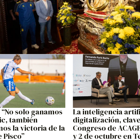
: “No solo ganamos
La inteligencia artifi
tic, también
digitalización, clave
os la victoria de la
Congreso de ACAGE
e Pisco”
y 2 de octubre en T