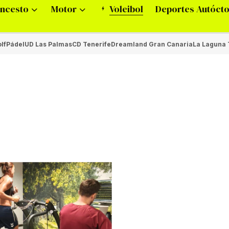
ncesto
Motor
Voleibol
Deportes Autóct
lf
Pádel
UD Las Palmas
CD Tenerife
Dreamland Gran Canaria
La Laguna 