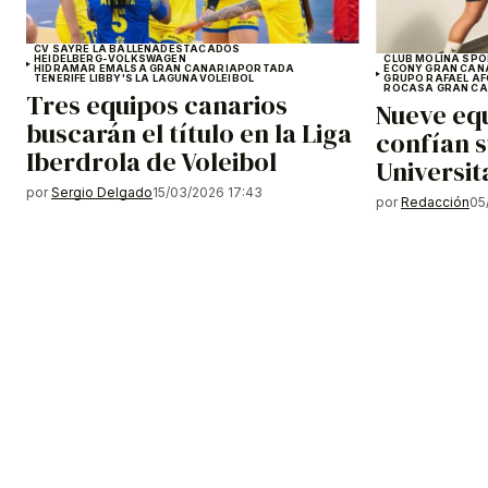
CV SAYRE LA BALLENA
DESTACADOS
HEIDELBERG-VOLKSWAGEN
CLUB MOLINA SP
HIDRAMAR EMALSA GRAN CANARIA
PORTADA
ECONY GRAN CAN
TENERIFE LIBBY'S LA LAGUNA
VOLEIBOL
GRUPO RAFAEL A
ROCASA GRAN CA
Tres equipos canarios
Nueve equ
buscarán el título en la Liga
confían s
Iberdrola de Voleibol
Universit
por
Sergio Delgado
15/03/2026 17:43
por
Redacción
05