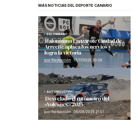
MÁS NOTICIAS DEL DEPORTE CANARIO
BALONMANO
Balonmano Lanzarote Ciudad de
Arrecife aplaca los nervios y
logra la victoria
por Redacción
17/11/2025 10:26
AUTOMOVILISMO
Desvelado el rutómetro del
«Volcanes» 2025
por Redacción
06/08/2025 21:01