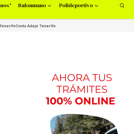
onos
Balonmano
Polideportivo
Tenerife
Costa Adeje Tenerife