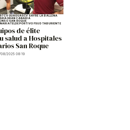
ORT
CV GUAGUAS
CV SAYRE LA BALLENA
ARIA
GRAN CANARIA
FONSO SAN ROQUE
NARIA
TELDEPORTIVO FS
UD TABURIENTE
ipos de élite
u salud a Hospitales
arios San Roque
/08/2025 08:19