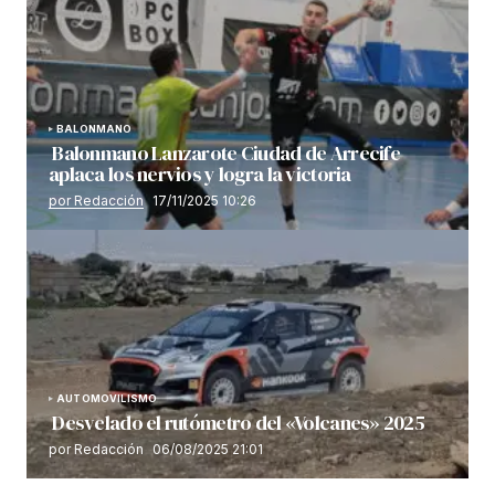
BALONMANO
Balonmano Lanzarote Ciudad de Arrecife
aplaca los nervios y logra la victoria
por Redacción
17/11/2025 10:26
AUTOMOVILISMO
Desvelado el rutómetro del «Volcanes» 2025
por Redacción
06/08/2025 21:01