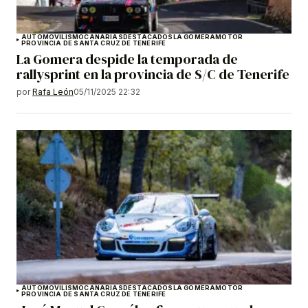
AUTOMOVILISMO
CANARIAS
DESTACADOS
LA GOMERA
MOTOR
PROVINCIA DE SANTA CRUZ DE TENERIFE
La Gomera despide la temporada de
rallysprint en la provincia de S/C de Tenerife
por
Rafa León
05/11/2025 22:32
AUTOMOVILISMO
CANARIAS
DESTACADOS
LA GOMERA
MOTOR
PROVINCIA DE SANTA CRUZ DE TENERIFE