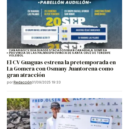
CANARIAS
CV GUAGUAS
DESTACADOS
GRAN CANARIA
LA GOMERA
PROVINCIA DE LAS PALMAS
PROVINCIA DE SANTA CRUZ DE TENERIFE
VOLEIBOL
El CV Guaguas estrena la pretemporada en
La Gomera con Osmany Juantorena como
gran atracción
por
Redacción
01/09/2025 19:33