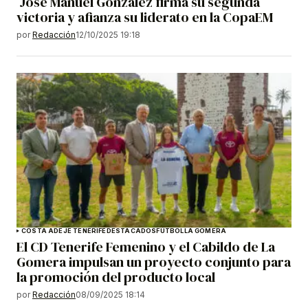
José Manuel González firma su segunda
victoria y afianza su liderato en la CopaEM
por
Redacción
12/10/2025 19:18
COSTA ADEJE TENERIFE
DESTACADOS
FÚTBOL
LA GOMERA
El CD Tenerife Femenino y el Cabildo de La
Gomera impulsan un proyecto conjunto para
la promoción del producto local
por
Redacción
08/09/2025 18:14