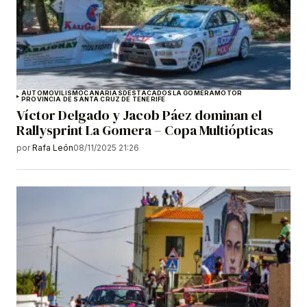
AUTOMOVILISMO
CANARIAS
DESTACADOS
LA GOMERA
MOTOR
PROVINCIA DE SANTA CRUZ DE TENERIFE
Víctor Delgado y Jacob Páez dominan el
Rallysprint La Gomera – Copa Multiópticas
por
Rafa León
08/11/2025 21:26