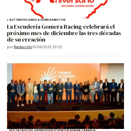
AUTOMOVILISMO
LA GOMERA
MOTOR
La Escudería Gomera Racing celebrará el
próximo mes de diciembre las tres décadas
de su creación
por
Redacción
10/06/2025 20:32
DESTACADOS
EL HIERRO
FUERTEVENTURA
GRAN CANARIA