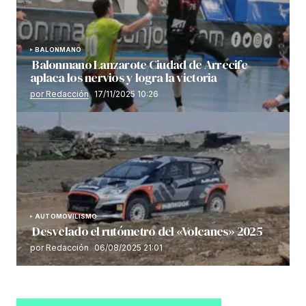
BALONMANO
Balonmano Lanzarote Ciudad de Arrecife
aplaca los nervios y logra la victoria
por Redacción
17/11/2025 10:26
AUTOMOVILISMO
Desvelado el rutómetro del «Volcanes» 2025
por Redacción
06/08/2025 21:01