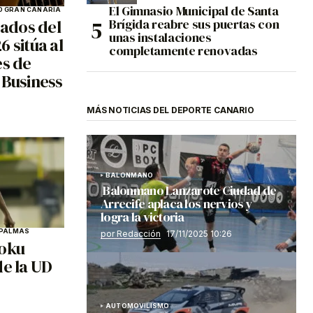
El Gimnasio Municipal de Santa
 GRAN CANARIA
Brígida reabre sus puertas con
ados del
unas instalaciones
 sitúa al
completamente renovadas
es de
 Business
MÁS NOTICIAS DEL DEPORTE CANARIO
BALONMANO
Balonmano Lanzarote Ciudad de
Arrecife aplaca los nervios y
logra la victoria
 PALMAS
por Redacción
17/11/2025 10:26
poku
de la UD
AUTOMOVILISMO