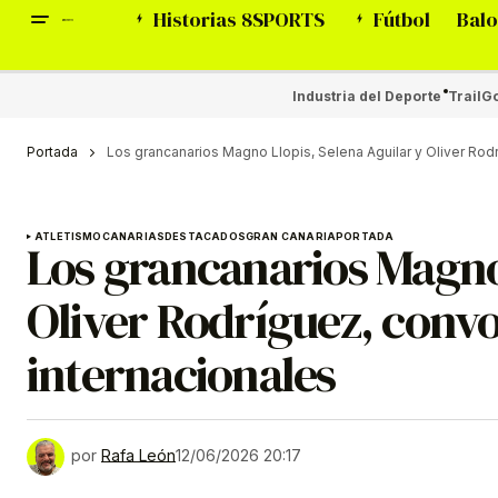
Historias 8SPORTS
Fútbol
Balo
Industria del Deporte
Trail
Go
Portada
Los grancanarios Magno Llopis, Selena Aguilar y Oliver Ro
ATLETISMO
CANARIAS
DESTACADOS
GRAN CANARIA
PORTADA
Los grancanarios Magno 
Oliver Rodríguez, conv
internacionales
por
Rafa León
12/06/2026 20:17