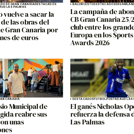
LDO DE GRAN CANARIA
DESTACADOS
BALONCESTO
DESTACADOS
DREAMLAND
A
UD LAS PALMAS
La campaña de abon
o vuelve a sacar la
CB Gran Canaria 25/26
n de las obras del
club entre los grand
de Gran Canaria por
Europa en los Sports
ones de euros
Awards 2026
AN CANARIA
DESTACADOS
FÚTBOL
PORTADA
UD LAS
sio Municipal de
El ganés Nicholas O
gida reabre sus
refuerza la defensa 
con unas
Las Palmas
ones