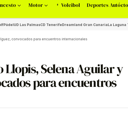
ncesto
Motor
Voleibol
Deportes Autóct
lf
Pádel
UD Las Palmas
CD Tenerife
Dreamland Gran Canaria
La Laguna 
dríguez, convocados para encuentros internacionales
Llopis, Selena Aguilar y
ocados para encuentros