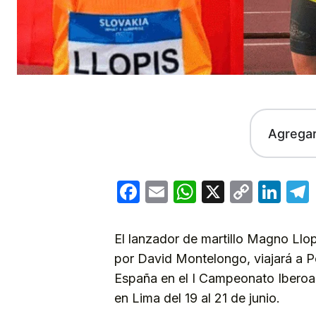
Agrega
Facebook
Email
WhatsApp
X
Copy
Lin
Link
El lanzador de martillo Magno Llop
por David Montelongo, viajará a P
España en el I Campeonato Iberoa
en Lima del 19 al 21 de junio.