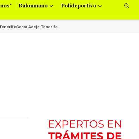
onos
Balonmano
Polideportivo
Tenerife
Costa Adeje Tenerife