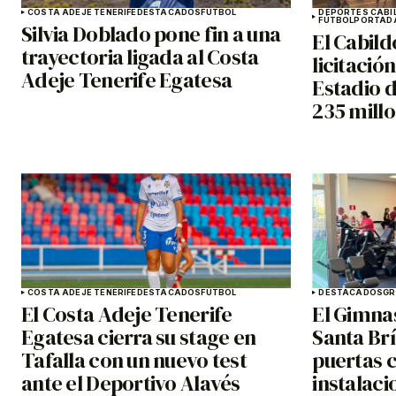
COSTA ADEJE TENERIFE
DESTACADOS
FÚTBOL
DEPORTES CABI
FÚTBOL
PORTAD
Silvia Doblado pone fin a una
El Cabild
trayectoria ligada al Costa
licitació
Adeje Tenerife Egatesa
Estadio 
235 mill
COSTA ADEJE TENERIFE
DESTACADOS
FÚTBOL
DESTACADOS
GR
El Costa Adeje Tenerife
El Gimna
Egatesa cierra su stage en
Santa Brí
Tafalla con un nuevo test
puertas 
ante el Deportivo Alavés
instalaci