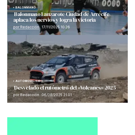
BALONMANO
Balonmano Lanzarote Ciudad de Arrecife
aplaca los nervios y logra la victoria
por Redacción
17/11/2025 10:26
AUTOMOVILISMO
Desvelado el rutómetro del «Volcanes» 2025
por Redacción
06/08/2025 21:01