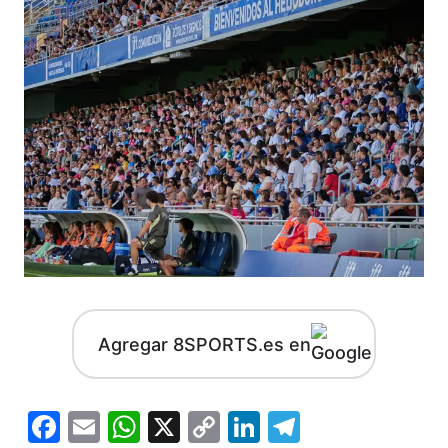
Agregar 8SPORTS.es en
Facebook
Email
WhatsApp
X
Copy
LinkedIn
Telegram