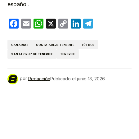
español.
Facebook
Email
WhatsApp
X
Copy
LinkedIn
Telegram
Link
CANARIAS
COSTA ADEJE TENERIFE
FÚTBOL
SANTA CRUZ DE TENERIFE
TENERIFE
por
Redacción
Publicado el
junio 13, 2026