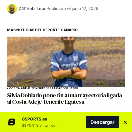
por
Rafa León
Publicado el
junio 12, 2026
MÁS NOTICIAS DEL DEPORTE CANARIO
COSTA ADEJE TENERIFE
DESTACADOS
FÚTBOL
Silvia Doblado pone fin a una trayectoria ligada
al Costa Adeje Tenerife Egatesa
8SPORTS.es
×
Descargar
8SPORTS en tu móvil.