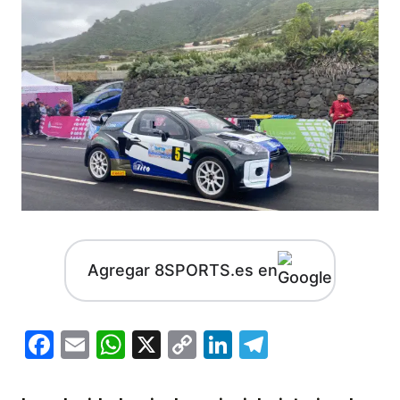
Agregar 8SPORTS.es en
Facebook
Email
WhatsApp
X
Copy
LinkedIn
Telegram
Link