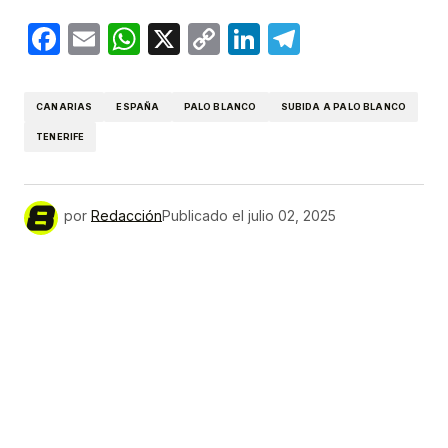
Facebook
Email
WhatsApp
X
Copy
LinkedIn
Telegram
Link
CANARIAS
ESPAÑA
PALO BLANCO
SUBIDA A PALO BLANCO
TENERIFE
por
Redacción
Publicado el
julio 02, 2025