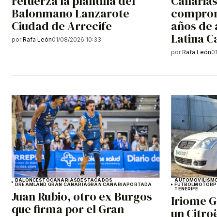
refuerza la plantilla del
Canarias
Balonmano Lanzarote
comprom
Ciudad de Arrecife
años de 
Latina C
por
Rafa León
01/08/2026 10:33
por
Rafa León
0
BALONCESTO
CANARIAS
DESTACADOS
AUTOMOVILISM
DREAMLAND GRAN CANARIA
GRAN CANARIA
PORTADA
FÚTBOL
MOTOR
P
TENERIFE
Juan Rubio, otro ex Burgos
Iriome G
que firma por el Gran
un Citro