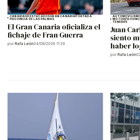
CANARIAS
DESTACADOS
GRAN CANARIA
PORTADA
AUTOMOVILISM
PROVINCIA DE LAS PALMAS
MOTOR
PROVINC
TENERIFE
El Gran Canaria oficializa el
Juan Car
fichaje de Fran Guerra
siento m
haber lo
por
Rafa León
04/08/2026 11:29
por
Rafa León
0