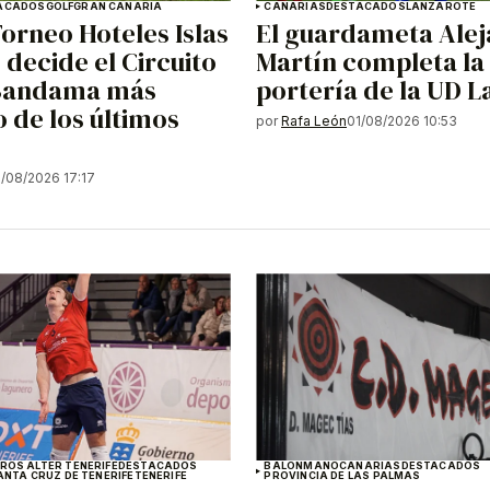
ACADOS
GOLF
GRAN CANARIA
CANARIAS
DESTACADOS
LANZAROTE
Torneo Hoteles Islas
El guardameta Ale
 decide el Circuito
Martín completa la
Bandama más
portería de la UD 
 de los últimos
por
Rafa León
01/08/2026 10:53
1/08/2026 17:17
ROS ALTER TENERIFE
DESTACADOS
BALONMANO
CANARIAS
DESTACADOS
ANTA CRUZ DE TENERIFE
TENERIFE
PROVINCIA DE LAS PALMAS