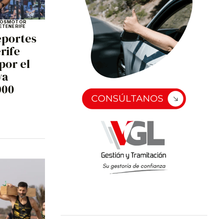
OS
MOTOR
E
TENERIFE
eportes
rife
por el
va
000