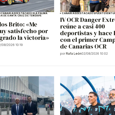
O
CANARIAS
DESTACADOS
LA PALMA
CANARIAS
DESTACADOS
FUERTEVENTU
IA DE SANTA CRUZ DE TENERIFE
IV OCR Danger Ext
los Brito: «Me
reúne a casi 400
uy satisfecho por
deportistas y hace 
grado la victoria»
con el primer Cam
de Canarias OCR
2/08/2026 10:19
por
Rafa León
02/08/2026 10:02