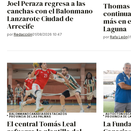
Joel Peraza regresa a las
Thomas 
canchas con el Balonmano
continu
Lanzarote Ciudad de
más en e
Arrecife
Laguna
por
Redacción
01/08/2026 10:47
por
Rafa León
0
BALONMANO
CANARIAS
DESTACADOS
AUTÓCTONOS
C
PROVINCIA DE LAS PALMAS
PROVINCIA DE L
El central Tomás Leal
La Funda