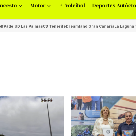
ncesto
Motor
Voleibol
Deportes Autóct
lf
Pádel
UD Las Palmas
CD Tenerife
Dreamland Gran Canaria
La Laguna 