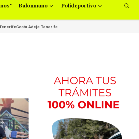
onos
Balonmano
Polideportivo
Tenerife
Costa Adeje Tenerife