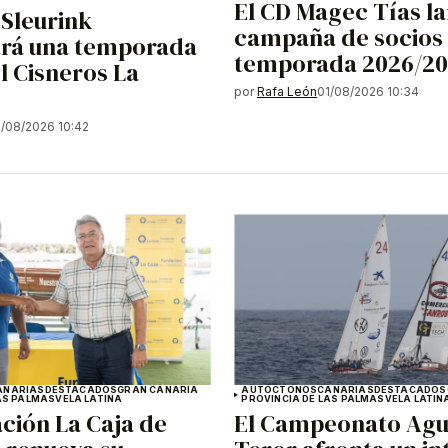
El CD Magec Tías la
Sleurink
campaña de socios 
ará una temporada
temporada 2026/2
l Cisneros La
por
Rafa León
01/08/2026 10:34
1/08/2026 10:42
ANARIAS
DESTACADOS
GRAN CANARIA
AUTÓCTONOS
CANARIAS
DESTACADOS
AS PALMAS
VELA LATINA
PROVINCIA DE LAS PALMAS
VELA LATIN
ción La Caja de
El Campeonato Agu