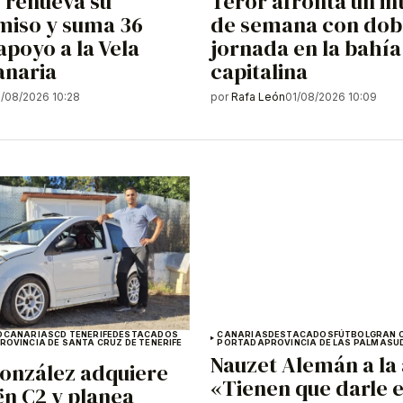
 renueva su
Teror afronta un in
iso y suma 36
de semana con dob
apoyo a la Vela
jornada en la bahía
anaria
capitalina
1/08/2026 10:28
por
Rafa León
01/08/2026 10:09
O
CANARIAS
CD TENERIFE
DESTACADOS
CANARIAS
DESTACADOS
FÚTBOL
GRAN 
ROVINCIA DE SANTA CRUZ DE TENERIFE
PORTADA
PROVINCIA DE LAS PALMAS
U
Nauzet Alemán a la 
onzález adquiere
«Tienen que darle 
ën C2 y planea