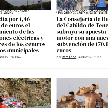
ACADOS
GRAN CANARIA
AUTOMOVILISMO
CANARIAS
DESTACAD
AS PALMAS
PROVINCIA DE SANTA CRUZ DE TENERIF
cita por 1,46
La Consejería de D
 de euros el
del Cabildo de Tene
miento de las
subraya su apuesta 
iones eléctricas y
motor con una nue
es de los centros
subvención de 170.
os municipales
euros
4/08/2026 11:42
por
Rafa León
04/08/2026 11:37