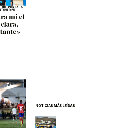
ÚTBOL
PORTADA
E
TENERIFE
ra mí el
 clara,
rtante»
NOTICIAS MÁS LEÍDAS