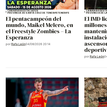
CANARIAS
DESTACADOS
CANARIAS
DEST
PROVINCIA DE SANTA CRUZ DE TENERIFE
TENERIFE
PROVINCIA DE L
El pentacampeón del
El IMD li
mundo, Maikel Melero, en
millones
el Freestyle Zombies – La
manteni
Esperanza
instalac
ascensor
por
Rafa León
04/08/2026 20:14
deportiv
por
Rafa León
0