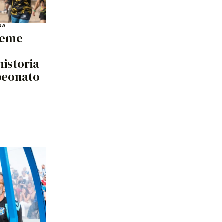
RA
reme
historia
peonato