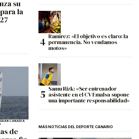
nza su
para la
027
Ramírez: «El objetivo es claro: la
permanencia. No vendamos
motos»
Samu Rizk: «Ser entrenador
asistente en el CV Emalsa supone
una importante responsabilidad»
GRAN CANARIA
A
MÁS NOTICIAS DEL DEPORTE CANARIO
as de