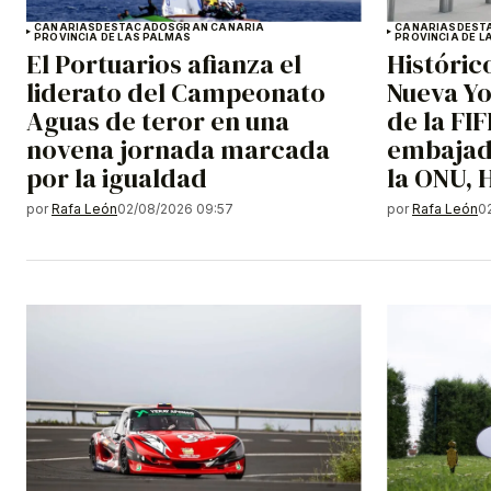
CANARIAS
DESTACADOS
GRAN CANARIA
CANARIAS
DEST
PROVINCIA DE LAS PALMAS
PROVINCIA DE L
El Portuarios afianza el
Históric
liderato del Campeonato
Nueva Yo
Aguas de teror en una
de la FI
novena jornada marcada
embajad
por la igualdad
la ONU,
por
Rafa León
02/08/2026 09:57
por
Rafa León
0