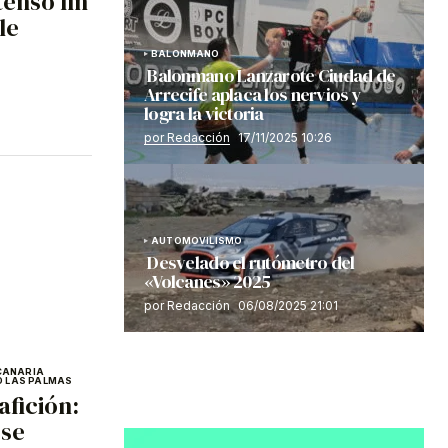
tenso fin
le
BALONMANO
Balonmano Lanzarote Ciudad de
Arrecife aplaca los nervios y
logra la victoria
por Redacción
17/11/2025 10:26
AUTOMOVILISMO
Desvelado el rutómetro del
«Volcanes» 2025
por Redacción
06/08/2025 21:01
CANARIA
D LAS PALMAS
afición:
ese