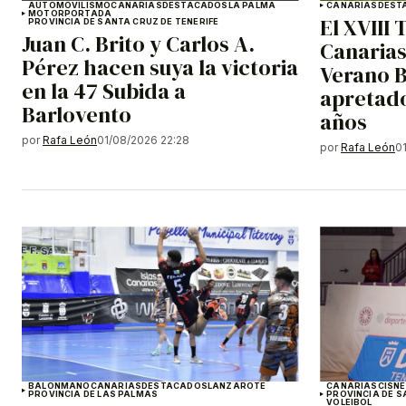
AUTOMOVILISMO
CANARIAS
DESTACADOS
LA PALMA
CANARIAS
DEST
MOTOR
PORTADA
El XVIII 
PROVINCIA DE SANTA CRUZ DE TENERIFE
Juan C. Brito y Carlos A.
Canarias
Pérez hacen suya la victoria
Verano 
en la 47 Subida a
apretado
Barlovento
años
por
Rafa León
01/08/2026 22:28
por
Rafa León
0
BALONMANO
CANARIAS
DESTACADOS
LANZAROTE
CANARIAS
CISNE
PROVINCIA DE LAS PALMAS
PROVINCIA DE S
VOLEIBOL