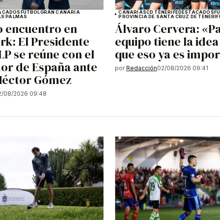
ACADOS
FÚTBOL
GRAN CANARIA
CANARIAS
CD TENERIFE
DESTACADOS
F
AS PALMAS
PROVINCIA DE SANTA CRUZ DE TENERIF
o encuentro en
Álvaro Cervera: «Pa
rk: El Presidente
equipo tiene la idea
FLP se reúne con el
que eso ya es impo
or de España ante
por
Redacción
02/08/2026 09:41
 Héctor Gómez
2/08/2026 09:48