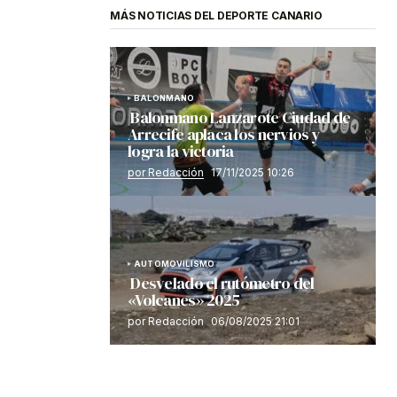
MÁS NOTICIAS DEL DEPORTE CANARIO
BALONMANO
Balonmano Lanzarote Ciudad de
Arrecife aplaca los nervios y
logra la victoria
por Redacción
17/11/2025 10:26
AUTOMOVILISMO
Desvelado el rutómetro del
«Volcanes» 2025
por Redacción
06/08/2025 21:01