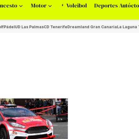
ncesto
Motor
Voleibol
Deportes Autóct
lf
Pádel
UD Las Palmas
CD Tenerife
Dreamland Gran Canaria
La Laguna 