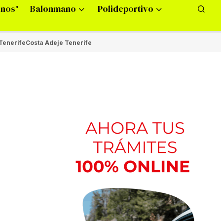
onos
Balonmano
Polideportivo
Tenerife
Costa Adeje Tenerife