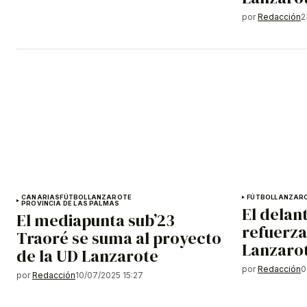
por
Redacción
2
CANARIAS
FÚTBOL
LANZAROTE
FÚTBOL
LANZAR
PROVINCIA DE LAS PALMAS
El delan
El mediapunta sub’23
refuerza
Traoré se suma al proyecto
Lanzaro
de la UD Lanzarote
por
Redacción
0
por
Redacción
10/07/2025 15:27