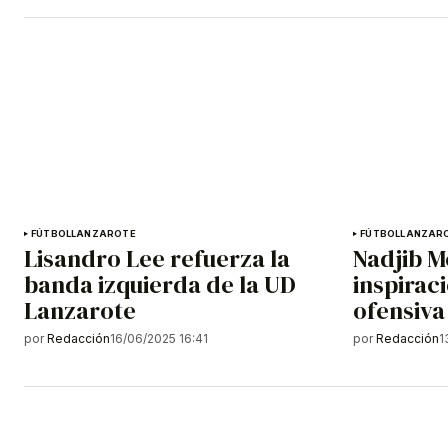
FÚTBOL
LANZAROTE
FÚTBOL
LANZAR
Lisandro Lee refuerza la
Nadjib 
banda izquierda de la UD
inspirac
Lanzarote
ofensiva
por
Redacción
16/06/2025 16:41
por
Redacción
1