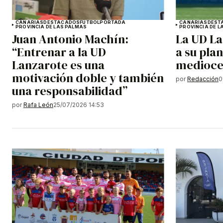
CANARIAS
DESTACADOS
FÚTBOL
PORTADA
CANARIAS
DEST
PROVINCIA DE LAS PALMAS
PROVINCIA DE L
Juan Antonio Machín:
La UD La
“Entrenar a la UD
a su plan
Lanzarote es una
medioce
motivación doble y también
por
Redacción
0
una responsabilidad”
por
Rafa León
25/07/2026 14:53