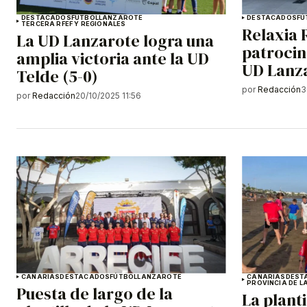
DESTACADOS
FÚTBOL
LANZAROTE
DESTACADOS
FÚ
TERCERA RFEF Y REGIONALES
Relaxia 
La UD Lanzarote logra una
patrocin
amplia victoria ante la UD
UD Lanz
Telde (5-0)
por
Redacción
3
por
Redacción
20/10/2025 11:56
CANARIAS
DESTACADOS
FÚTBOL
LANZAROTE
CANARIAS
DEST
PROVINCIA DE L
Puesta de largo de la
La planti