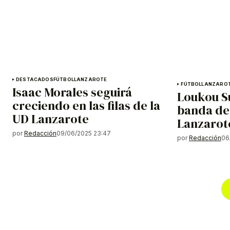
DESTACADOS
FÚTBOL
LANZAROTE
FÚTBOL
LANZARO
Isaac Morales seguirá
Loukou S
creciendo en las filas de la
banda de
UD Lanzarote
Lanzarot
por
Redacción
09/06/2025 23:47
por
Redacción
06