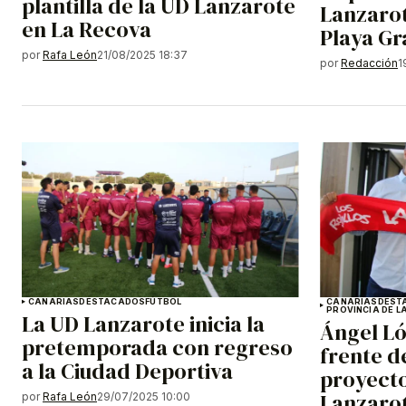
plantilla de la UD Lanzarote
Lanzarot
en La Recova
Playa G
por
Rafa León
21/08/2025 18:37
por
Redacción
1
CANARIAS
DESTACADOS
FÚTBOL
CANARIAS
DEST
PROVINCIA DE L
La UD Lanzarote inicia la
Ángel Ló
pretemporada con regreso
frente d
a la Ciudad Deportiva
proyecto
Lanzaro
por
Rafa León
29/07/2025 10:00