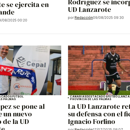
Rodríguez se incorp
e se ejercita en
UD Lanzarote
rande
por
Redacción
09/08/2025 09:30
9/08/2025 00:20
ACADOS
FÚTBOL
CANARIAS
DESTACADOS
FÚTBOL
LANZA
AS PALMAS
PROVINCIA DE LAS PALMAS
pez se pone al
La UD Lanzarote re
e un nuevo
su defensa con el f
 de la UD
Ignacio Forlino
te
por
Redacción
17/07/2025 09:07