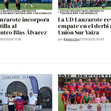
ACADOS
FÚTBOL
LANZAROTE
DESTACADOS
FÚTBOL
LANZAROTE
AS PALMAS
TERCERA RFEF Y REGIONALES
TERCERA RFEF Y REGIONALES
nzarote incorpora
La UD Lanzarote re
tilla al
empate en el derbi 
ntro Blas Álvarez
Unión Sur Yaiza
1/01/2026 11:35
por
Redacción
27/10/2025 10:43