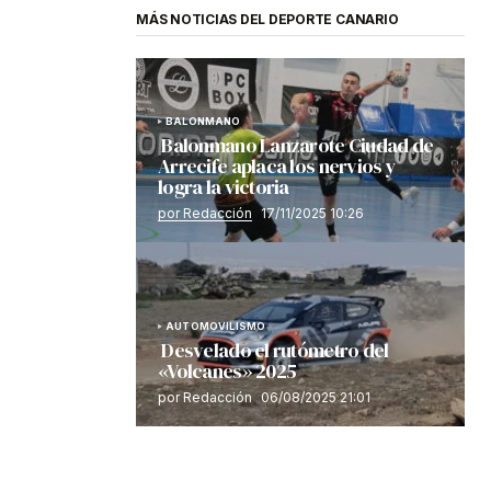
MÁS NOTICIAS DEL DEPORTE CANARIO
BALONMANO
Balonmano Lanzarote Ciudad de
Arrecife aplaca los nervios y
logra la victoria
por Redacción
17/11/2025 10:26
AUTOMOVILISMO
Desvelado el rutómetro del
«Volcanes» 2025
por Redacción
06/08/2025 21:01