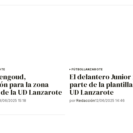
OTE
FÚTBOL
LANZAROTE
Mengoud,
El delantero Junio
ión para la zona
parte de la plantilla
 de la UD Lanzarote
UD Lanzarote
3/06/2025 15:18
por
Redacción
12/06/2025 14:46