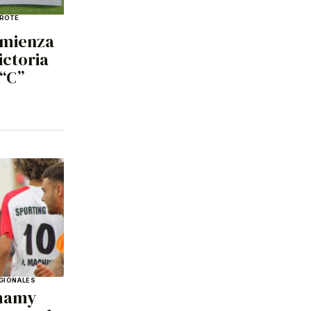
ROTE
omienza
ictoria
 “C”
EGIONALES
thamy