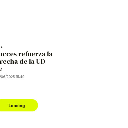
TE
ucces refuerza la
recha de la UD
e
/06/2025 15:49
Loading