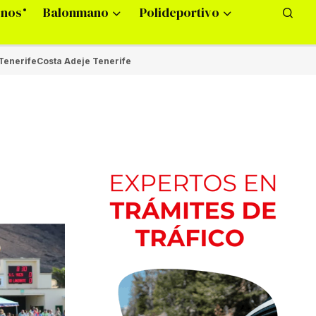
onos
Balonmano
Polideportivo
Tenerife
Costa Adeje Tenerife