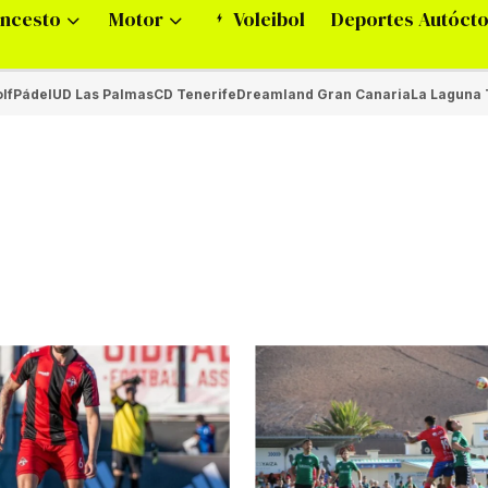
ncesto
Motor
Voleibol
Deportes Autóct
lf
Pádel
UD Las Palmas
CD Tenerife
Dreamland Gran Canaria
La Laguna 