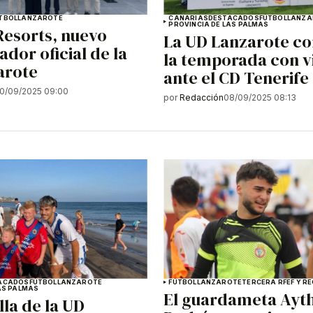
TBOL
LANZAROTE
CANARIAS
DESTACADOS
FÚTBOL
LANZA
PROVINCIA DE LAS PALMAS
Resorts, nuevo
La UD Lanzarote c
ador oficial de la
la temporada con v
arote
ante el CD Tenerife
0/09/2025 09:00
por
Redacción
08/09/2025 08:13
ACADOS
FÚTBOL
LANZAROTE
FÚTBOL
LANZAROTE
TERCERA RFEF Y R
AS PALMAS
El guardameta Ay
lla de la UD