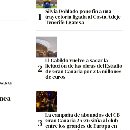
Silvia Doblado pone fin a una
trayectoria ligada al Costa Adeje
Tenerife Egatesa
El Cabildo vuelve a sacar la
licitación de las obras del Estadio
de Gran Canaria por 235 millones
de euros
 PALMAS
ínea
La campaña de abonados del CB
Gran Canaria 25/26 sitúa al club
entre los grandes de Europa en