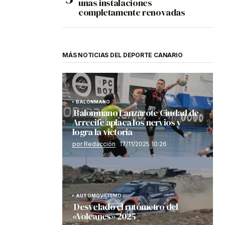
unas instalaciones
completamente renovadas
MÁS NOTICIAS DEL DEPORTE CANARIO
BALONMANO
Balonmano Lanzarote Ciudad de
Arrecife aplaca los nervios y
logra la victoria
por Redacción
17/11/2025 10:26
AUTOMOVILISMO
Desvelado el rutómetro del
«Volcanes» 2025