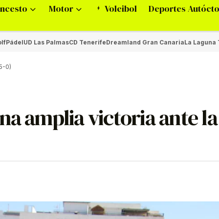
ncesto
Motor
Voleibol
Deportes Autóct
lf
Pádel
UD Las Palmas
CD Tenerife
Dreamland Gran Canaria
La Laguna 
5-0)
na amplia victoria ante l