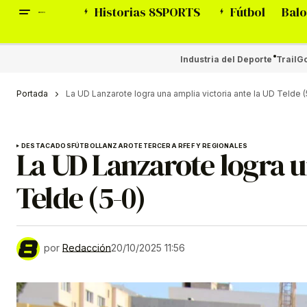
Historias 8SPORTS
Fútbol
Balo
Industria del Deporte
Trail
Go
Portada
La UD Lanzarote logra una amplia victoria ante la UD Telde (
DESTACADOS
FÚTBOL
LANZAROTE
TERCERA RFEF Y REGIONALES
La UD Lanzarote logra u
Telde (5-0)
por
Redacción
20/10/2025 11:56