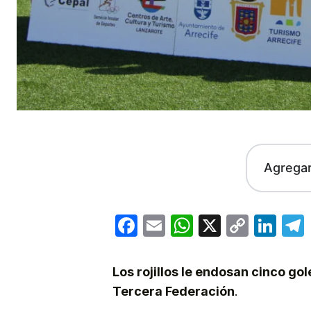
Agrega
Facebook
Email
WhatsApp
X
Copy
Lin
Link
Los rojillos le endosan cinco gol
Tercera Federación
.