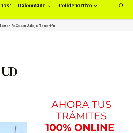
onos
Balonmano
Polideportivo
Tenerife
Costa Adeje Tenerife
a UD