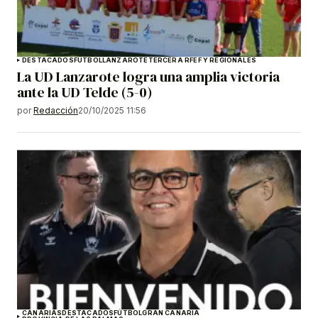
DESTACADOS
FÚTBOL
LANZAROTE
TERCERA RFEF Y REGIONALES
La UD Lanzarote logra una amplia victoria
ante la UD Telde (5-0)
por
Redacción
20/10/2025 11:56
CANARIAS
DESTACADOS
FÚTBOL
GRAN CANARIA