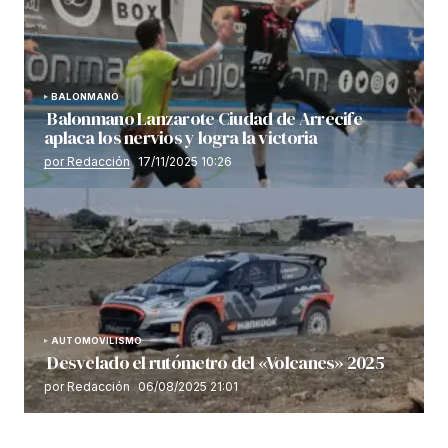
BALONMANO
Balonmano Lanzarote Ciudad de Arrecife
aplaca los nervios y logra la victoria
por Redacción
17/11/2025 10:26
AUTOMOVILISMO
Desvelado el rutómetro del «Volcanes» 2025
por Redacción
06/08/2025 21:01