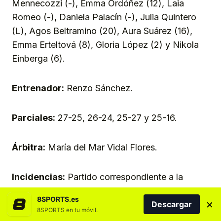
Mennecozzi (-), Emma Ordóñez (12), Laia
Romeo (-), Daniela Palacín (-), Julia Quintero
(L), Agos Beltramino (20), Aura Suárez (16),
Emma Erteltová (8), Gloria López (2) y Nikola
Einberga (6).
Entrenador:
Renzo Sánchez.
Parciales:
27-25, 26-24, 25-27 y 25-16.
Árbitra:
María del Mar Vidal Flores.
Incidencias:
Partido correspondiente a la
cuarta jornada del Grupo C de la Superliga
8SPORTS.es
×
Femenina 2, disputado en el Pabellón Beatriz
Descargar
8SPORTS en tu móvil.
Mendoza Rivera, Santa María de Guía, ante 100