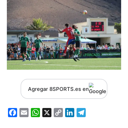
Agregar 8SPORTS.es en
Facebook
Email
WhatsApp
X
Copy
LinkedIn
Telegram
Link