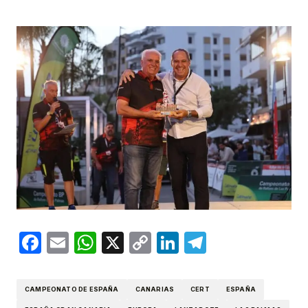
Facebook
Email
WhatsApp
X
Copy
LinkedIn
Telegram
Link
CAMPEONATO DE ESPAÑA
CANARIAS
CERT
ESPAÑA