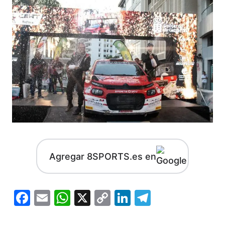
Agregar 8SPORTS.es en
Facebook
Email
WhatsApp
X
Copy
LinkedIn
Telegram
Link