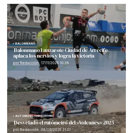
BALONMANO
Balonmano Lanzarote Ciudad de Arrecife
aplaca los nervios y logra la victoria
por Redacción
17/11/2025 10:26
AUTOMOVILISMO
Desvelado el rutómetro del «Volcanes» 2025
por Redacción
06/08/2025 21:01