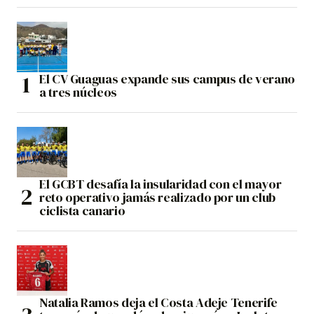
El CV Guaguas expande sus campus de verano
a tres núcleos
El GCBT desafía la insularidad con el mayor
reto operativo jamás realizado por un club
ciclista canario
Natalia Ramos deja el Costa Adeje Tenerife