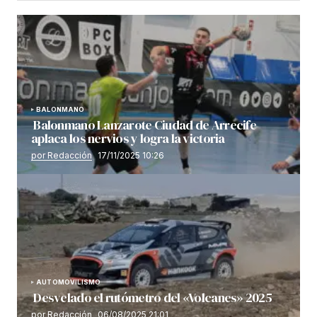
BALONMANO
Balonmano Lanzarote Ciudad de Arrecife
aplaca los nervios y logra la victoria
por Redacción
17/11/2025 10:26
AUTOMOVILISMO
Desvelado el rutómetro del «Volcanes» 2025
por Redacción
06/08/2025 21:01