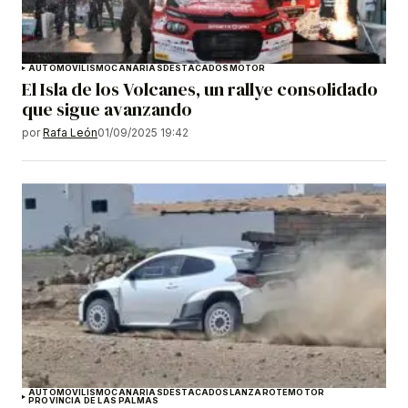
AUTOMOVILISMO
CANARIAS
DESTACADOS
MOTOR
El Isla de los Volcanes, un rallye consolidado
que sigue avanzando
por
Rafa León
01/09/2025 19:42
AUTOMOVILISMO
CANARIAS
DESTACADOS
LANZAROTE
MOTOR
PROVINCIA DE LAS PALMAS