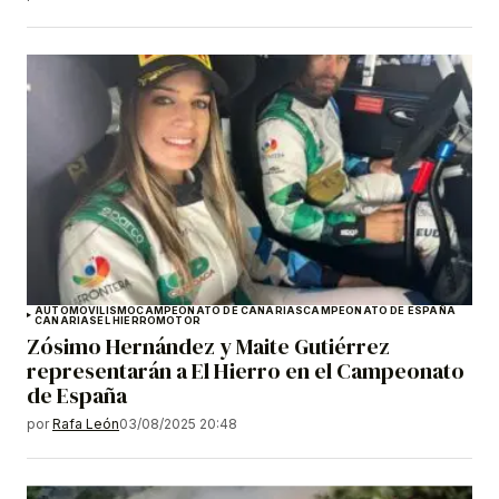
AUTOMOVILISMO
CAMPEONATO DE CANARIAS
CAMPEONATO DE ESPAÑA
CANARIAS
EL HIERRO
MOTOR
Zósimo Hernández y Maite Gutiérrez
representarán a El Hierro en el Campeonato
de España
por
Rafa León
03/08/2025 20:48