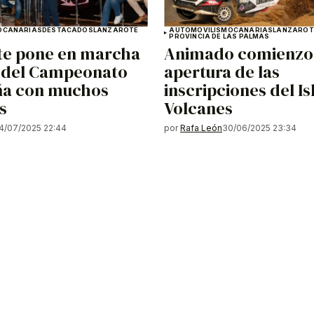
O
CANARIAS
DESTACADOS
LANZAROTE
AUTOMOVILISMO
CANARIAS
LANZAROT
PROVINCIA DE LAS PALMAS
te pone en marcha
Animado comienzo 
e del Campeonato
apertura de las
ña con muchos
inscripciones del Is
s
Volcanes
4/07/2025 22:44
por
Rafa León
30/06/2025 23:34