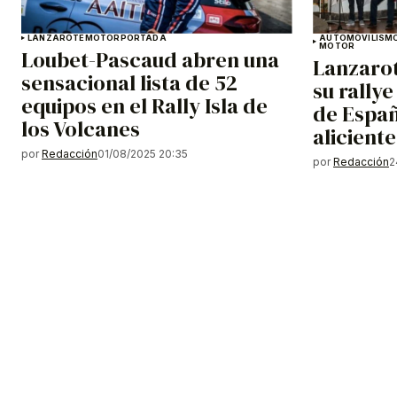
LANZAROTE
MOTOR
PORTADA
AUTOMOVILISM
MOTOR
Loubet-Pascaud abren una
Lanzaro
sensacional lista de 52
su rally
equipos en el Rally Isla de
de Espa
los Volcanes
aliciente
por
Redacción
01/08/2025 20:35
por
Redacción
2