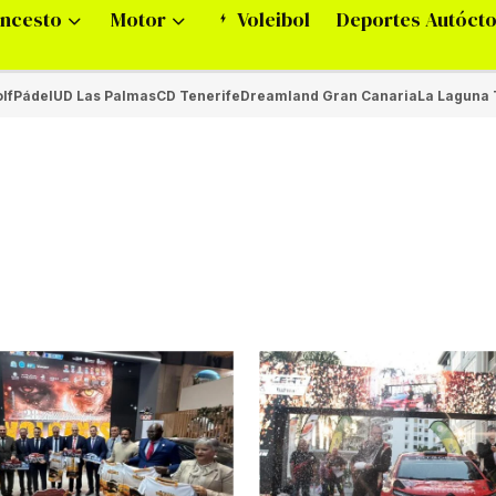
ncesto
Motor
Voleibol
Deportes Autóct
lf
Pádel
UD Las Palmas
CD Tenerife
Dreamland Gran Canaria
La Laguna 