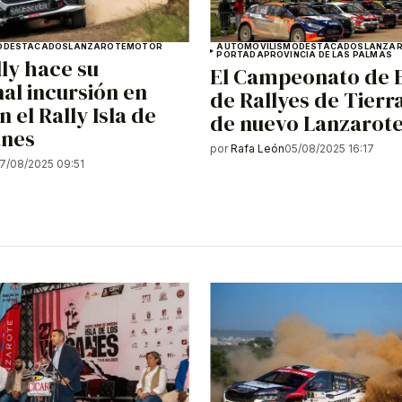
O
DESTACADOS
LANZAROTE
MOTOR
AUTOMOVILISMO
DESTACADOS
LANZA
PORTADA
PROVINCIA DE LAS PALMAS
ly hace su
El Campeonato de 
nal incursión en
de Rallyes de Tierra
n el Rally Isla de
de nuevo Lanzarot
anes
por
Rafa León
05/08/2025 16:17
7/08/2025 09:51