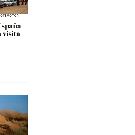
ROTE
MOTOR
España
 visita
e