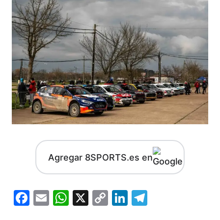
Agregar 8SPORTS.es en
Facebook
Email
WhatsApp
X
Copy
LinkedIn
Telegram
Link