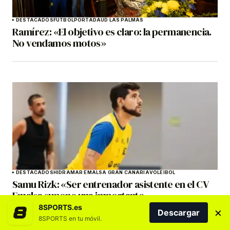
DESTACADOS
FÚTBOL
PORTADA
UD LAS PALMAS
Ramírez: «El objetivo es claro: la permanencia.
No vendamos motos»
DESTACADOS
HIDRAMAR EMALSA GRAN CANARIA
VOLEIBOL
Samu Rizk: «Ser entrenador asistente en el CV
Emalsa supone una importante
responsabilidad»
8SPORTS.es
×
Descargar
8SPORTS en tu móvil.