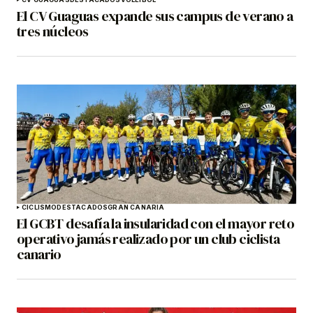
El CV Guaguas expande sus campus de verano a
tres núcleos
CICLISMO
DESTACADOS
GRAN CANARIA
El GCBT desafía la insularidad con el mayor reto
operativo jamás realizado por un club ciclista
canario