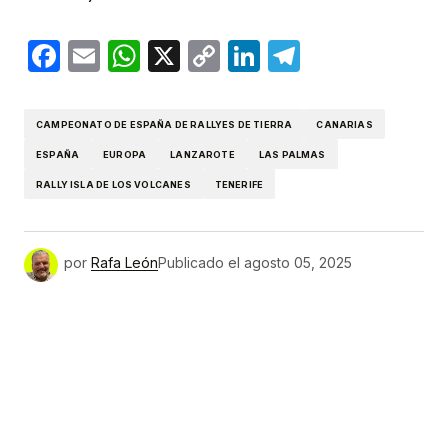
Facebook
Email
WhatsApp
X
Copy
LinkedIn
Telegram
Link
CAMPEONATO DE ESPAÑA DE RALLYES DE TIERRA
CANARIAS
ESPAÑA
EUROPA
LANZAROTE
LAS PALMAS
RALLY ISLA DE LOS VOLCANES
TENERIFE
por
Rafa León
Publicado el
agosto 05, 2025