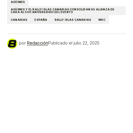
AGÜIMES
AGÜIMES Y EL RALLY ISLAS CANARIAS CONSOLIDAN SU ALIANZA DE
CARA AL 50O ANIVERSARIO DEL EVENTO
CANARIAS
ESPAÑA
RALLY ISLAS CANARIAS
WRC
por
Redacción
Publicado el
julio 22, 2025