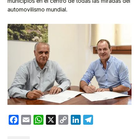
municipios en el centro de todas las miradas del
automovilismo mundial.
Facebook
Email
WhatsApp
X
Copy
LinkedIn
Telegram
Link