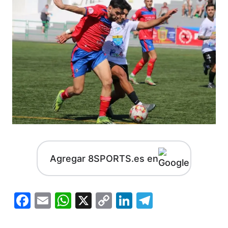
Agregar 8SPORTS.es en
Facebook
Email
WhatsApp
X
Copy
LinkedIn
Telegram
Link