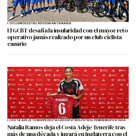
CICLISMO
DESTACADOS
GRAN CANARIA
El GCBT desafía la insularidad con el mayor reto
operativo jamás realizado por un club ciclista
canario
COSTA ADEJE TENERIFE
DESTACADOS
FÚTBOL
FÚTBOL FEMENINO
PORTADA
Natalia Ramos deja el Costa Adeje Tenerife tras
más de una década y jugará en Inglaterra con el