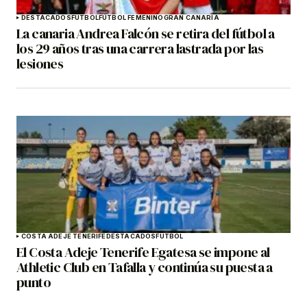
DESTACADOS
FÚTBOL
FÚTBOL FEMENINO
GRAN CANARIA
La canaria Andrea Falcón se retira del fútbol a
los 29 años tras una carrera lastrada por las
lesiones
COSTA ADEJE TENERIFE
DESTACADOS
FÚTBOL
El Costa Adeje Tenerife Egatesa se impone al
Athletic Club en Tafalla y continúa su puesta a
punto