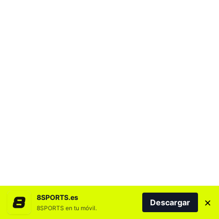
8SPORTS.es
×
Descargar
8SPORTS en tu móvil.