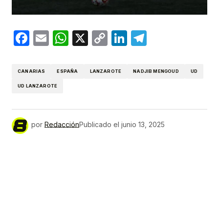
Facebook
Email
WhatsApp
X
Copy
LinkedIn
Telegram
Link
CANARIAS
ESPAÑA
LANZAROTE
NADJIB MENGOUD
UD
UD LANZAROTE
por
Redacción
Publicado el
junio 13, 2025