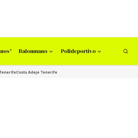
onos
Balonmano
Polideportivo
Tenerife
Costa Adeje Tenerife