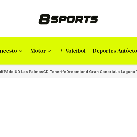
ncesto
Motor
Voleibol
Deportes Autóct
lf
Pádel
UD Las Palmas
CD Tenerife
Dreamland Gran Canaria
La Laguna 