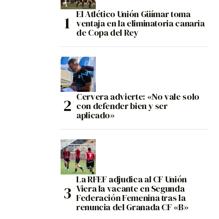
El Atlético Unión Güímar toma
ventaja en la eliminatoria canaria
de Copa del Rey
Cervera advierte: «No vale solo
con defender bien y ser
aplicado»
La RFEF adjudica al CF Unión
Viera la vacante en Segunda
Federación Femenina tras la
renuncia del Granada CF «B»