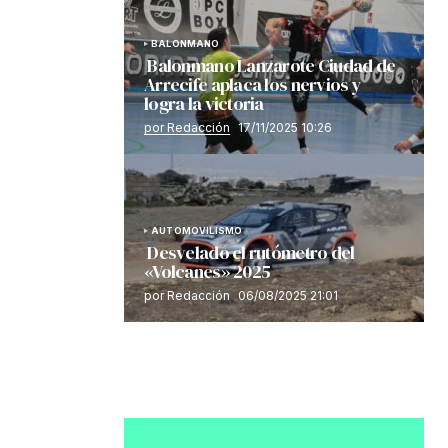
BALONMANO
Balonmano Lanzarote Ciudad de
Arrecife aplaca los nervios y
logra la victoria
por Redacción
17/11/2025 10:26
AUTOMOVILISMO
Desvelado el rutómetro del
«Volcanes» 2025
por Redacción
06/08/2025 21:01