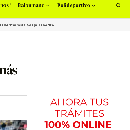
onos
Balonmano
Polideportivo
Tenerife
Costa Adeje Tenerife
 más