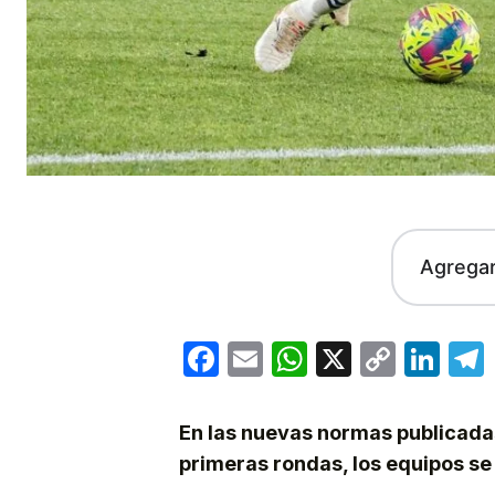
Agrega
Facebook
Email
WhatsApp
X
Copy
Lin
Link
En las nuevas normas publicadas
primeras rondas, los equipos s