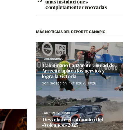
unas instalaciones
completamente renovadas
MÁS NOTICIAS DEL DEPORTE CANARIO
BALONMANO
Balonmano Lanzarote Ciudad de
Arrecife aplaca los nervios y
logra la victoria
por Redacción
17/11/2025 10:26
AUTOMOVILISMO
Desvelado el rutómetro del
«Volcanes» 2025