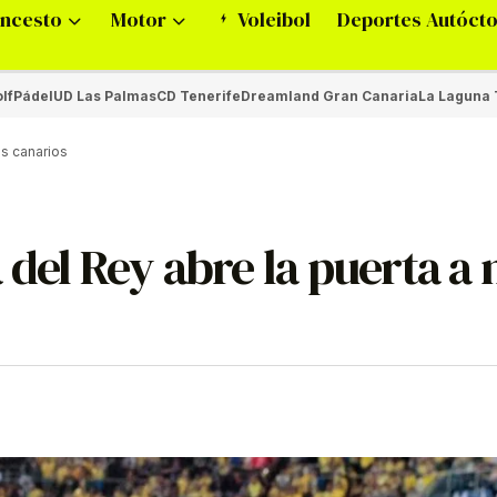
ncesto
Motor
Voleibol
Deportes Autóct
lf
Pádel
UD Las Palmas
CD Tenerife
Dreamland Gran Canaria
La Laguna 
os canarios
 del Rey abre la puerta a