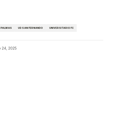
kedIn
Telegram
S PALMAS
UD SAN FERNANDO
UNIVERSITARIO FC
o 24, 2025