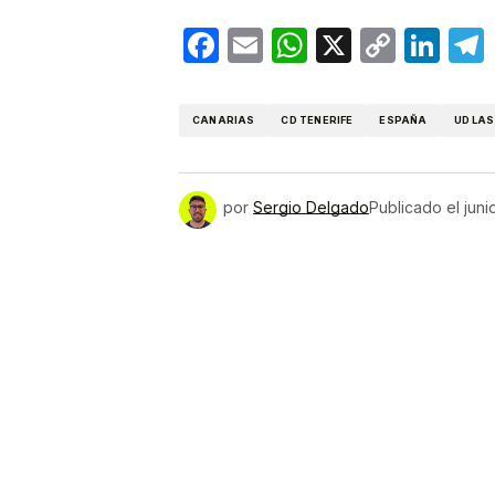
Facebook
Email
WhatsApp
X
Copy
Lin
Link
CANARIAS
CD TENERIFE
ESPAÑA
UD LA
por
Sergio Delgado
Publicado el
juni