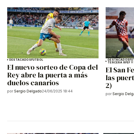
DESTACADOS
FÚTBOL
DESTACADOS
FÚ
TERCERA RFEF Y
El nuevo sorteo de Copa del
El San F
Rey abre la puerta a más
las puer
duelos canarios
2)
por
Sergio Delgado
24/06/2025 18:44
por
Sergio Del