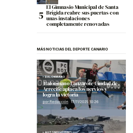
El Gimnasio Municipal de Santa
Brígida reabre sus puertas con
unas instalaciones
completamente renovadas
MÁS NOTICIAS DEL DEPORTE CANARIO
BALONMANO
Balonmano Lanzarote Ciudad de
Arrecife aplaca los nervios y
logra la victoria
por Redacción
17/11/2025 10:26
AUTOMOVILISMO