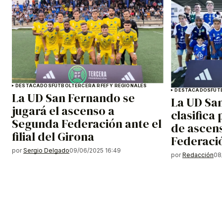
DESTACADOS
FÚTBOL
TERCERA RFEF Y REGIONALES
DESTACADOS
FÚT
La UD San Fernando se
La UD Sa
jugará el ascenso a
clasifica 
Segunda Federación ante el
de ascen
filial del Girona
Federaci
por
Sergio Delgado
09/06/2025 16:49
por
Redacción
08