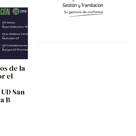
os de la
or el
a UD San
na B