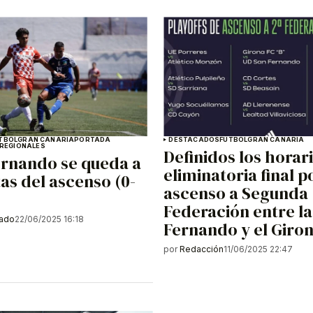
TBOL
GRAN CANARIA
PORTADA
DESTACADOS
FÚTBOL
GRAN CANARIA
 REGIONALES
Definidos los horari
ernando se queda a
eliminatoria final p
tas del ascenso (0-
ascenso a Segunda
Federación entre l
gado
22/06/2025 16:18
Fernando y el Giro
por
Redacción
11/06/2025 22:47