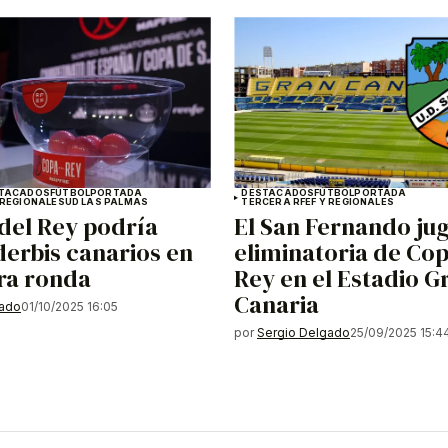
TACADOS
FÚTBOL
PORTADA
DESTACADOS
FÚTBOL
PORTADA
 REGIONALES
UD LAS PALMAS
TERCERA RFEF Y REGIONALES
del Rey podría
El San Fernando ju
derbis canarios en
eliminatoria de Cop
ra ronda
Rey en el Estadio G
Canaria
gado
01/10/2025 16:05
por
Sergio Delgado
25/09/2025 15:4