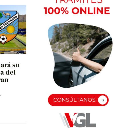
gará su
a del
ran
4