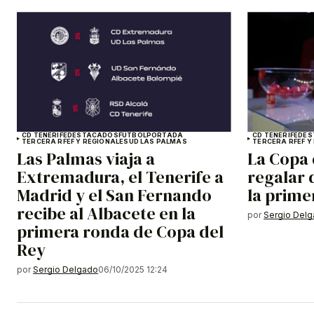
CD TENERIFE
DESTACADOS
FÚTBOL
PORTADA
CD TENERIFE
DES
TERCERA RFEF Y REGIONALES
UD LAS PALMAS
TERCERA RFEF Y
Las Palmas viaja a
La Copa 
Extremadura, el Tenerife a
regalar 
Madrid y el San Fernando
la prime
recibe al Albacete en la
por
Sergio Del
primera ronda de Copa del
Rey
por
Sergio Delgado
06/10/2025 12:24