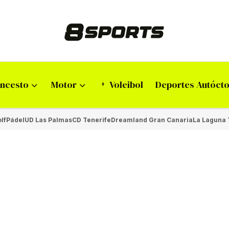
ncesto
Motor
Voleibol
Deportes Autóct
lf
Pádel
UD Las Palmas
CD Tenerife
Dreamland Gran Canaria
La Laguna 