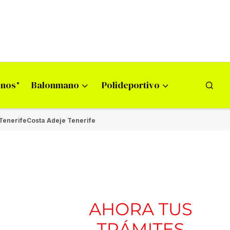
onos
Balonmano
Polideportivo
Tenerife
Costa Adeje Tenerife