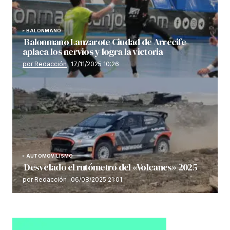
BALONMANO
Balonmano Lanzarote Ciudad de Arrecife
aplaca los nervios y logra la victoria
por Redacción
17/11/2025 10:26
AUTOMOVILISMO
Desvelado el rutómetro del «Volcanes» 2025
por Redacción
06/08/2025 21:01