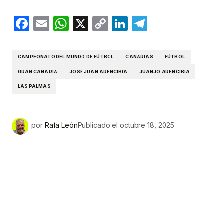
Facebook
Email
WhatsApp
X
Copy
LinkedIn
Telegram
Link
CAMPEONATO DEL MUNDO DE FÚTBOL
CANARIAS
FÚTBOL
GRAN CANARIA
JOSÉ JUAN ARENCIBIA
JUANJO ARENCIBIA
LAS PALMAS
por
Rafa León
Publicado el
octubre 18, 2025