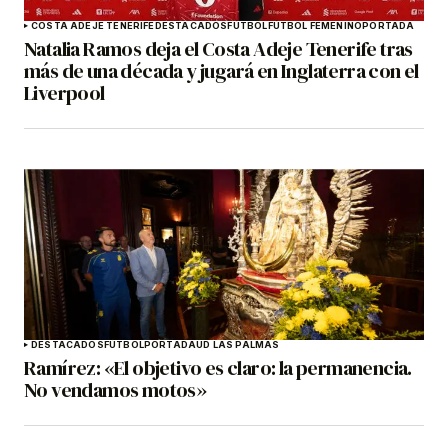
COSTA ADEJE TENERIFE
DESTACADOS
FÚTBOL
FÚTBOL FEMENINO
PORTADA
Natalia Ramos deja el Costa Adeje Tenerife tras
más de una década y jugará en Inglaterra con el
Liverpool
DESTACADOS
FÚTBOL
PORTADA
UD LAS PALMAS
Ramírez: «El objetivo es claro: la permanencia.
No vendamos motos»