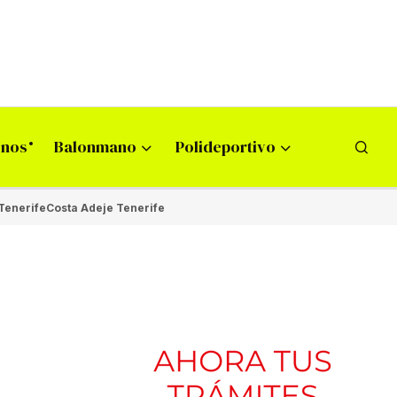
onos
Balonmano
Polideportivo
Tenerife
Costa Adeje Tenerife