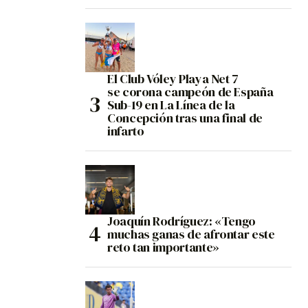
El Club Vóley Playa Net 7
se corona campeón de España
Sub-19 en La Línea de la
Concepción tras una final de
infarto
Joaquín Rodríguez: «Tengo
muchas ganas de afrontar este
reto tan importante»