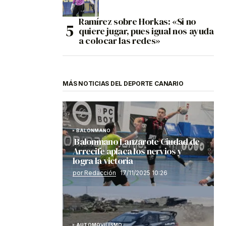
Ramírez sobre Horkas: «Si no
quiere jugar, pues igual nos ayuda
a colocar las redes»
MÁS NOTICIAS DEL DEPORTE CANARIO
BALONMANO
Balonmano Lanzarote Ciudad de
Arrecife aplaca los nervios y
logra la victoria
por Redacción
17/11/2025 10:26
AUTOMOVILISMO