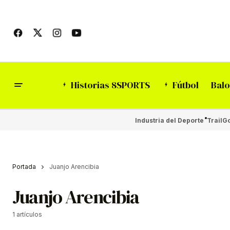
Historias 8SPORTS
Fútbol
Balo
Industria del Deporte
Trail
Go
Portada
Juanjo Arencibia
Juanjo Arencibia
1 artículos