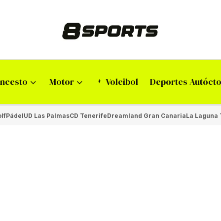
ncesto
Motor
Voleibol
Deportes Autóct
lf
Pádel
UD Las Palmas
CD Tenerife
Dreamland Gran Canaria
La Laguna 