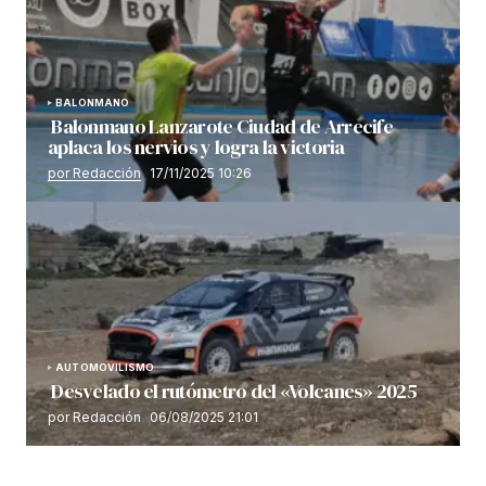
BALONMANO
Balonmano Lanzarote Ciudad de Arrecife
aplaca los nervios y logra la victoria
por Redacción
17/11/2025 10:26
AUTOMOVILISMO
Desvelado el rutómetro del «Volcanes» 2025
por Redacción
06/08/2025 21:01