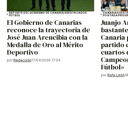
DEPORTE DEL GOBIERNO DE CANARIAS
DESTACADOS
CANARIAS
DEST
FÚTBOL
PORTADA
PROVI
El Gobierno de Canarias
Juanjo A
reconoce la trayectoria de
bastante
José Juan Arencibia con la
Canaria 
Medalla de Oro al Mérito
partido 
Deportivo
cuartos d
Campeon
por
Redacción
17/04/2026 17:04
Fútbol»
por
Rafa León
1