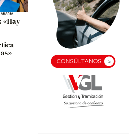
CANARIA
: «Hay
tica
ias»