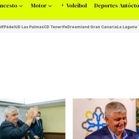
ncesto
Motor
Voleibol
Deportes Autóct
lf
Pádel
UD Las Palmas
CD Tenerife
Dreamland Gran Canaria
La Laguna 