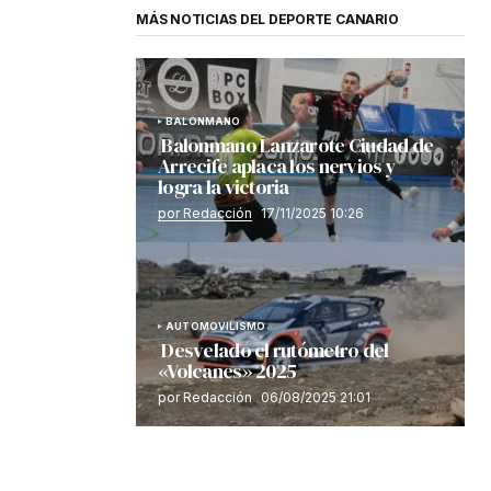
MÁS NOTICIAS DEL DEPORTE CANARIO
BALONMANO
Balonmano Lanzarote Ciudad de
Arrecife aplaca los nervios y
logra la victoria
por Redacción
17/11/2025 10:26
AUTOMOVILISMO
Desvelado el rutómetro del
«Volcanes» 2025
por Redacción
06/08/2025 21:01