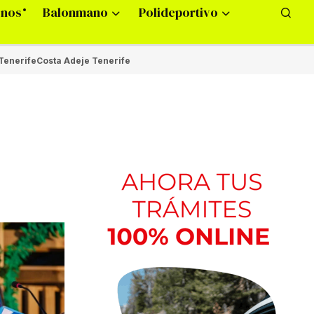
onos
Balonmano
Polideportivo
Tenerife
Costa Adeje Tenerife