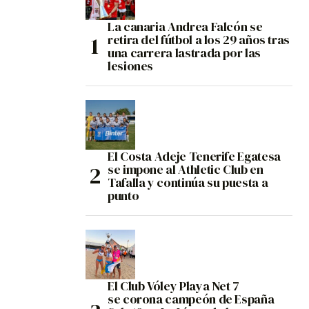
La canaria Andrea Falcón se
retira del fútbol a los 29 años tras
una carrera lastrada por las
lesiones
El Costa Adeje Tenerife Egatesa
se impone al Athletic Club en
Tafalla y continúa su puesta a
punto
El Club Vóley Playa Net 7
se corona campeón de España