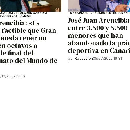
ACADOS
FÚTBOL
GRAN CANARIA
CANARIAS
DESTACADOS
FÚTBOL
GRAN 
NCIA DE LAS PALMAS
José Juan Arencibia
rencibia: «Es
entre 3.500 y 5.500
 factible que Gran
menores que han
pueda tener un
abandonado la prác
en octavos o
deportiva en Canar
e final del
ato del Mundo de
por
Redacción
05/07/2025 19:31
8/10/2025 13:06