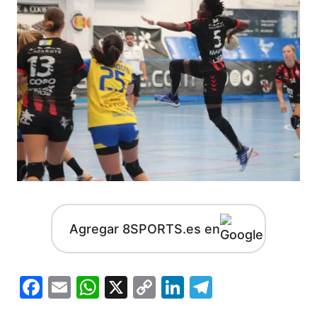
Agregar 8SPORTS.es en
Facebook
Email
WhatsApp
X
Copy
LinkedIn
Telegram
Link