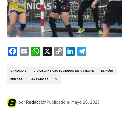
Facebook
Email
WhatsApp
X
Copy
LinkedIn
Telegram
Link
CANARIAS
CICAR LANZAROTE CIUDAD DE ARRECIFE
ESPAÑA
EUROPA
LANZAROTE
Y
por
Redacción
Publicado el
mayo 28, 2025