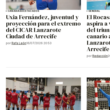
CANARIAS
DESTACADOS
GENERAL
Uxia Fernández, juventud y
El Rocas
proyección para el extremo
aspira a 
del CICAR Lanzarote
del triun
Ciudad de Arrecife
canario 
Lanzaro
por
Rafa León
16/07/2026 20:53
Arrecife
por
Redacción
2