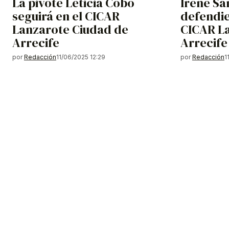
La pivote Leticia Cobo
Irene Sá
seguirá en el CICAR
defendie
Lanzarote Ciudad de
CICAR L
Arrecife
Arrecife
por
Redacción
11/06/2025 12:29
por
Redacción
1