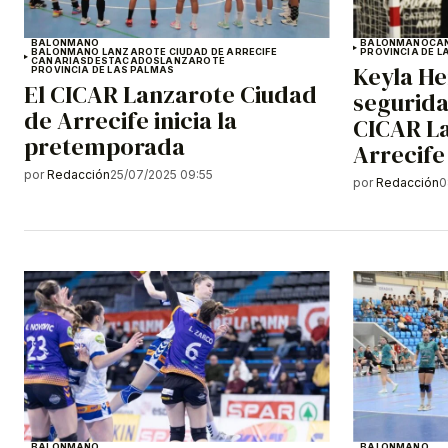
BALONMANO
BALONMANO
CA
BALONMANO LANZAROTE CIUDAD DE ARRECIFE
PROVINCIA DE L
CANARIAS
DESTACADOS
LANZAROTE
Keyla H
PROVINCIA DE LAS PALMAS
El CICAR Lanzarote Ciudad
segurida
de Arrecife inicia la
CICAR L
pretemporada
Arrecife
por
Redacción
25/07/2025 09:55
por
Redacción
0
BALONMANO
BALONMANO