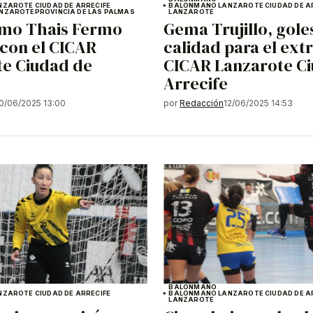
ZAROTE CIUDAD DE ARRECIFE
BALONMANO LANZAROTE CIUDAD DE A
NZAROTE
PROVINCIA DE LAS PALMAS
LANZAROTE
emo Thais Fermo
Gema Trujillo, gole
con el CICAR
calidad para el ext
te Ciudad de
CICAR Lanzarote C
Arrecife
0/06/2025 13:00
por
Redacción
12/06/2025 14:53
BALONMANO
ZAROTE CIUDAD DE ARRECIFE
BALONMANO LANZAROTE CIUDAD DE A
LANZAROTE