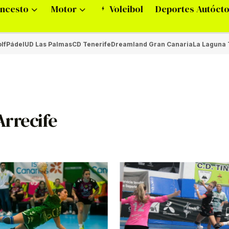
ncesto
Motor
Voleibol
Deportes Autóct
lf
Pádel
UD Las Palmas
CD Tenerife
Dreamland Gran Canaria
La Laguna 
Arrecife