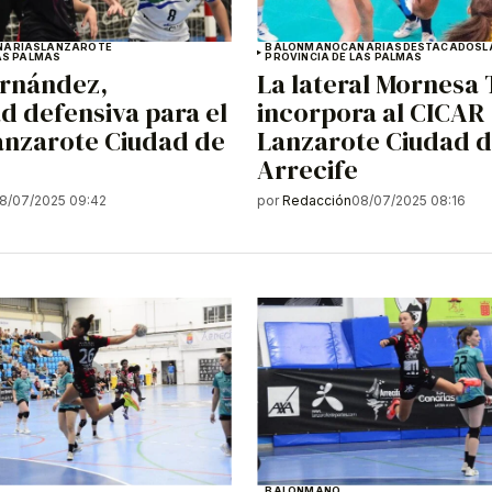
NARIAS
LANZAROTE
BALONMANO
CANARIAS
DESTACADOS
L
AS PALMAS
PROVINCIA DE LAS PALMAS
ernández,
La lateral Mornesa
d defensiva para el
incorpora al CICAR
anzarote Ciudad de
Lanzarote Ciudad 
Arrecife
8/07/2025 09:42
por
Redacción
08/07/2025 08:16
BALONMANO