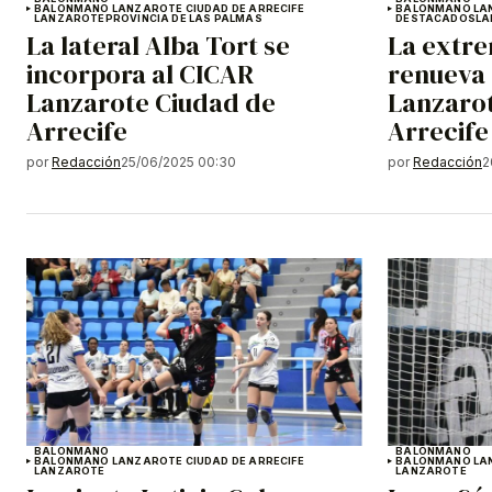
BALONMANO LANZAROTE CIUDAD DE ARRECIFE
BALONMANO LAN
LANZAROTE
PROVINCIA DE LAS PALMAS
DESTACADOS
LA
La lateral Alba Tort se
La extr
incorpora al CICAR
renueva 
Lanzarote Ciudad de
Lanzaro
Arrecife
Arrecife
por
Redacción
25/06/2025 00:30
por
Redacción
2
BALONMANO
BALONMANO
BALONMANO LANZAROTE CIUDAD DE ARRECIFE
BALONMANO LAN
LANZAROTE
LANZAROTE