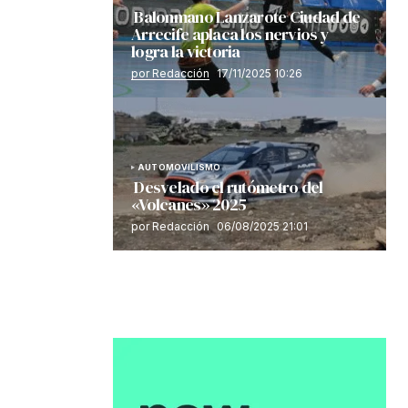
Balonmano Lanzarote Ciudad de
Arrecife aplaca los nervios y
logra la victoria
por Redacción
17/11/2025 10:26
AUTOMOVILISMO
Desvelado el rutómetro del
«Volcanes» 2025
por Redacción
06/08/2025 21:01