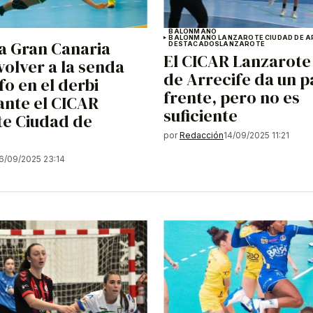
BALONMANO
BALONMANO LANZAROTE CIUDAD DE A
a Gran Canaria
DESTACADOS
LANZAROTE
El CICAR Lanzarote
volver a la senda
de Arrecife da un p
fo en el derbi
frente, pero no es
ante el CICAR
suficiente
te Ciudad de
por
Redacción
14/09/2025 11:21
6/09/2025 23:14