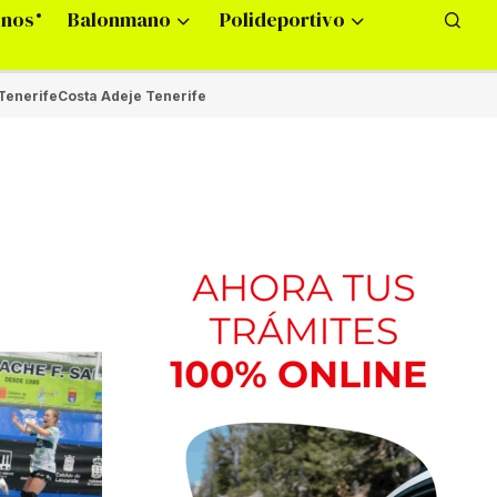
onos
Balonmano
Polideportivo
Tenerife
Costa Adeje Tenerife