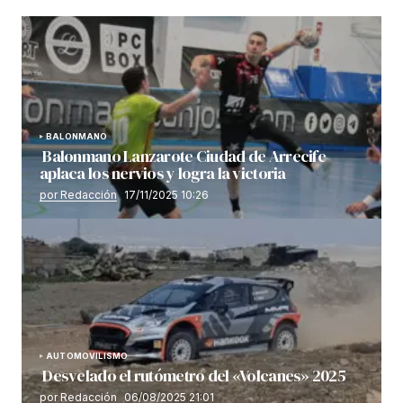
BALONMANO
Balonmano Lanzarote Ciudad de Arrecife
aplaca los nervios y logra la victoria
por Redacción
17/11/2025 10:26
AUTOMOVILISMO
Desvelado el rutómetro del «Volcanes» 2025
por Redacción
06/08/2025 21:01