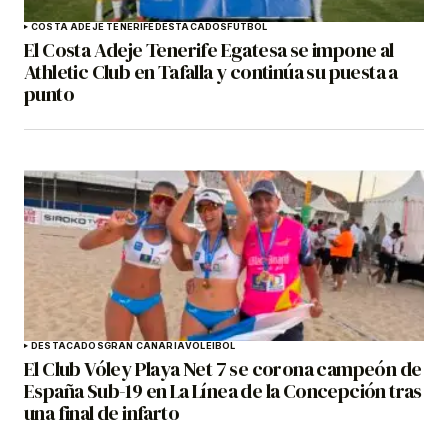
COSTA ADEJE TENERIFE
DESTACADOS
FÚTBOL
El Costa Adeje Tenerife Egatesa se impone al
Athletic Club en Tafalla y continúa su puesta a
punto
DESTACADOS
GRAN CANARIA
VOLEIBOL
El Club Vóley Playa Net 7 se corona campeón de
España Sub-19 en La Línea de la Concepción tras
una final de infarto