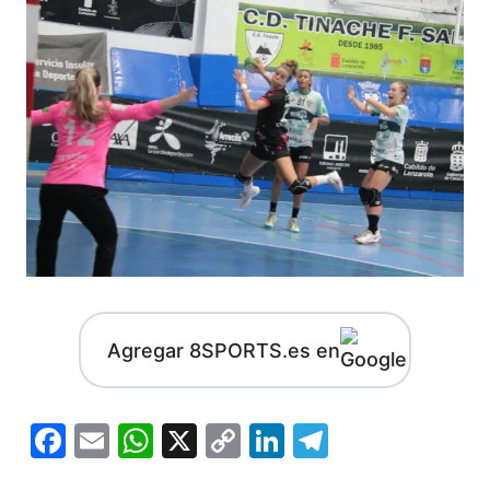
Agregar 8SPORTS.es en
Facebook
Email
WhatsApp
X
Copy
LinkedIn
Telegram
Link