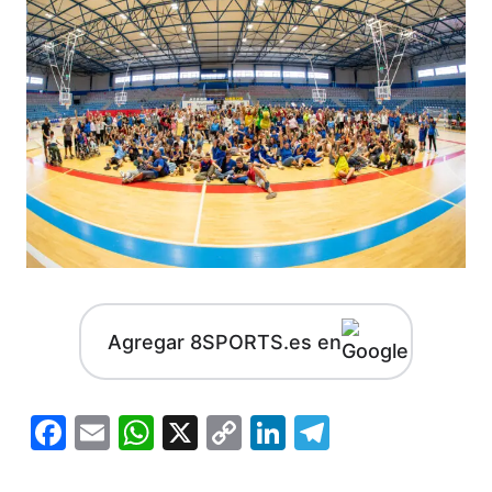
Agregar 8SPORTS.es en
Facebook
Email
WhatsApp
X
Copy
LinkedIn
Telegram
Link