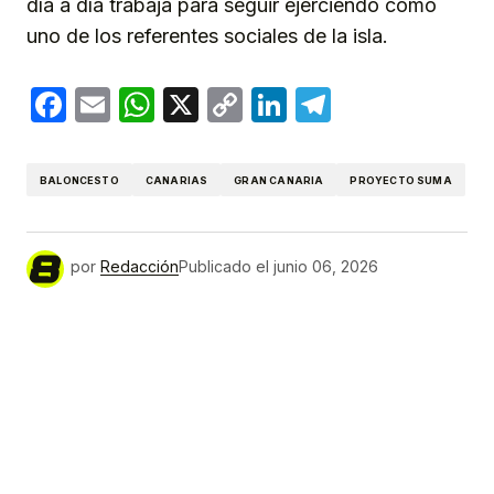
día a día trabaja para seguir ejerciendo como
uno de los referentes sociales de la isla.
Facebook
Email
WhatsApp
X
Copy
LinkedIn
Telegram
Link
BALONCESTO
CANARIAS
GRAN CANARIA
PROYECTO SUMA
por
Redacción
Publicado el
junio 06, 2026