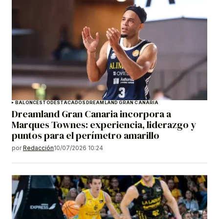
BALONCESTO
DESTACADOS
DREAMLAND GRAN CANARIA
Dreamland Gran Canaria incorpora a
Marques Townes: experiencia, liderazgo y
puntos para el perímetro amarillo
por
Redacción
10/07/2026 10:24