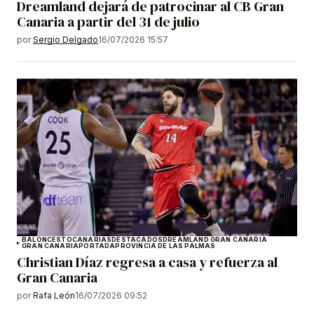
Dreamland dejará de patrocinar al CB Gran
Canaria a partir del 31 de julio
por
Sergio Delgado
16/07/2026 15:57
BALONCESTO
CANARIAS
DESTACADOS
DREAMLAND GRAN CANARIA
GRAN CANARIA
PORTADA
PROVINCIA DE LAS PALMAS
Christian Díaz regresa a casa y refuerza al
Gran Canaria
por
Rafa León
16/07/2026 09:52