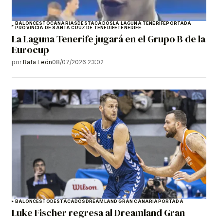
BALONCESTO
CANARIAS
DESTACADOS
LA LAGUNA TENERIFE
PORTADA
PROVINCIA DE SANTA CRUZ DE TENERIFE
TENERIFE
La Laguna Tenerife jugará en el Grupo B de la
Eurocup
por
Rafa León
08/07/2026 23:02
BALONCESTO
DESTACADOS
DREAMLAND GRAN CANARIA
PORTADA
Luke Fischer regresa al Dreamland Gran