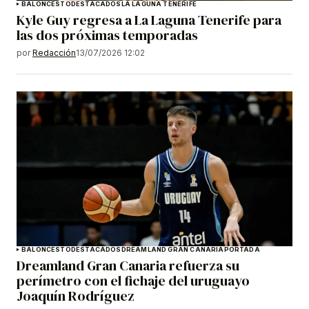
BALONCESTO
DESTACADOS
LA LAGUNA TENERIFE
Kyle Guy regresa a La Laguna Tenerife para
las dos próximas temporadas
por
Redacción
13/07/2026 12:02
BALONCESTO
DESTACADOS
DREAMLAND GRAN CANARIA
PORTADA
Dreamland Gran Canaria refuerza su
perímetro con el fichaje del uruguayo
Joaquín Rodríguez