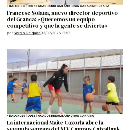
BALONCESTO
DESTACADOS
DREAMLAND GRAN CANARIA
PORTADA
Francesc Solana, nuevo director deportivo
del Granca: «Queremos un equipo
competitivo y que la gente se divierta»
por
Sergio Delgado
03/07/2026 12:57
BALONCESTO
DESTACADOS
DREAMLAND GRAN CANARIA
La internacional Maite Cazorla abre la
segunda semana del XLV Campus CaixaBank