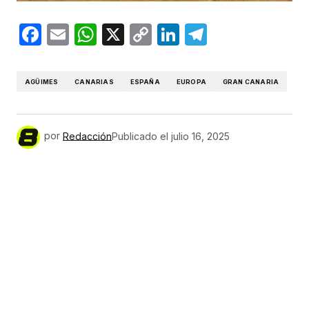
Facebook
Email
WhatsApp
X
Copy
LinkedIn
Telegram
Link
AGÜIMES
CANARIAS
ESPAÑA
EUROPA
GRAN CANARIA
por
Redacción
Publicado el
julio 16, 2025