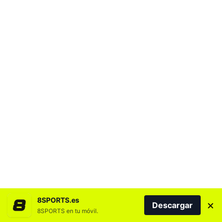
8SPORTS.es
×
Descargar
8SPORTS en tu móvil.