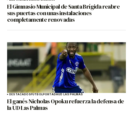
El Gimnasio Municipal de Santa Brígida reabre
sus puertas con unas instalaciones
completamente renovadas
DESTACADOS
FÚTBOL
PORTADA
UD LAS PALMAS
El ganés Nicholas Opoku refuerza la defensa de
la UD Las Palmas