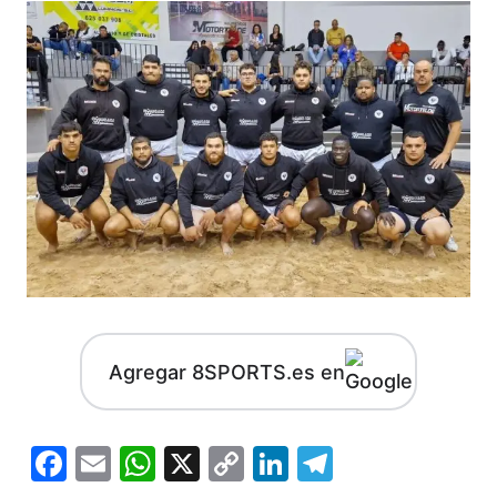
Agregar 8SPORTS.es en
Facebook
Email
WhatsApp
X
Copy
LinkedIn
Telegram