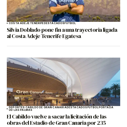
COSTA ADEJE TENERIFE
DESTACADOS
FÚTBOL
Silvia Doblado pone fin a una trayectoria ligada
al Costa Adeje Tenerife Egatesa
DEPORTES CABILDO DE GRAN CANARIA
DESTACADOS
FÚTBOL
PORTADA
UD LAS PALMAS
El Cabildo vuelve a sacar la licitación de las
obras del Estadio de Gran Canaria por 235