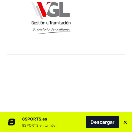
8SPORTS.es
×
Descargar
8SPORTS en tu móvil.