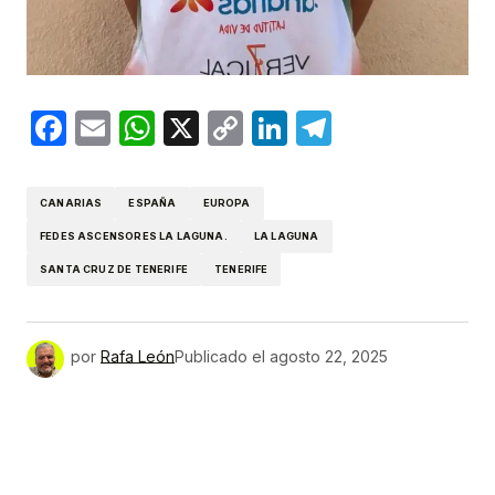
Facebook
Email
WhatsApp
X
Copy
LinkedIn
Telegram
Link
CANARIAS
ESPAÑA
EUROPA
FEDES ASCENSORES LA LAGUNA.
LA LAGUNA
SANTA CRUZ DE TENERIFE
TENERIFE
por
Rafa León
Publicado el
agosto 22, 2025