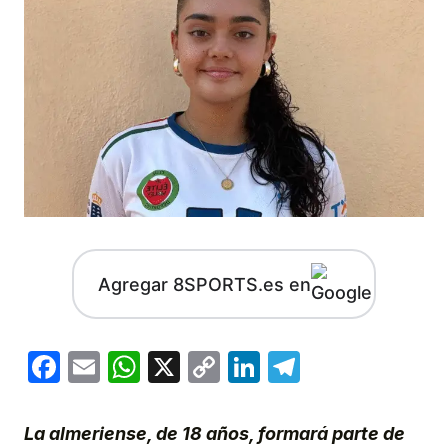
Agregar 8SPORTS.es en
Facebook
Email
WhatsApp
X
Copy
LinkedIn
Telegram
Link
La almeriense, de 18 años, formará parte de