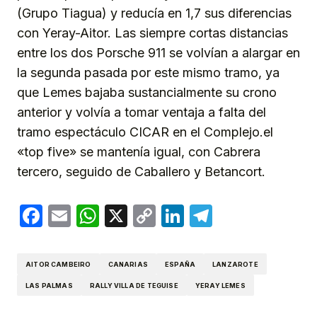
(Grupo Tiagua) y reducía en 1,7 sus diferencias
con Yeray-Aitor. Las siempre cortas distancias
entre los dos Porsche 911 se volvían a alargar en
la segunda pasada por este mismo tramo, ya
que Lemes bajaba sustancialmente su crono
anterior y volvía a tomar ventaja a falta del
tramo espectáculo CICAR en el Complejo.el
«top five» se mantenía igual, con Cabrera
tercero, seguido de Caballero y Betancort.
Facebook
Email
WhatsApp
X
Copy
LinkedIn
Telegram
Link
AITOR CAMBEIRO
CANARIAS
ESPAÑA
LANZAROTE
LAS PALMAS
RALLY VILLA DE TEGUISE
YERAY LEMES