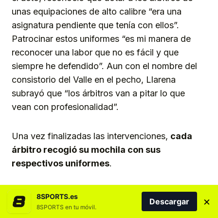
unas equipaciones de alto calibre “era una
asignatura pendiente que tenía con ellos”.
Patrocinar estos uniformes “es mi manera de
reconocer una labor que no es fácil y que
siempre he defendido”. Aun con el nombre del
consistorio del Valle en el pecho, Llarena
subrayó que “los árbitros van a pitar lo que
vean con profesionalidad”.
Una vez finalizadas las intervenciones,
cada
árbitro recogió su mochila con sus
respectivos uniformes
.
Vuelve la Gala de la Lucha Canaria
8SPORTS.es
×
Descargar
8SPORTS en tu móvil.