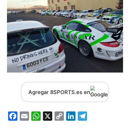
Agregar 8SPORTS.es en
Facebook
Email
WhatsApp
X
Copy
LinkedIn
Telegram
Link