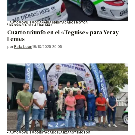
AUTOMOVILISMO
CANARIAS
DESTACADOS
MOTOR
PROVINCIA DE LAS PALMAS
Cuarto triunfo en el «Teguise» para Yeray
Lemes
por
Rafa León
18/10/2025 20:05
AUTOMOVILISMO
DESTACADOS
LANZAROTE
MOTOR