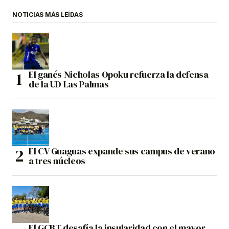
NOTICIAS MÁS LEÍDAS
El ganés Nicholas Opoku refuerza la defensa
de la UD Las Palmas
El CV Guaguas expande sus campus de verano
a tres núcleos
El GCBT desafía la insularidad con el mayor