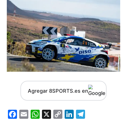
Agregar 8SPORTS.es en
Facebook
Email
WhatsApp
X
Copy
LinkedIn
Telegram
Link