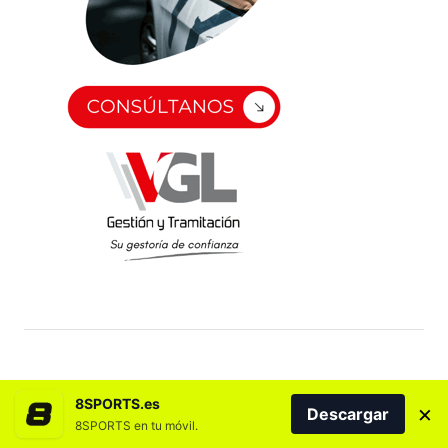
8SPORTS.es
×
Descargar
8SPORTS en tu móvil.