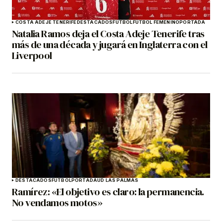
COSTA ADEJE TENERIFE
DESTACADOS
FÚTBOL
FÚTBOL FEMENINO
PORTADA
Natalia Ramos deja el Costa Adeje Tenerife tras
más de una década y jugará en Inglaterra con el
Liverpool
DESTACADOS
FÚTBOL
PORTADA
UD LAS PALMAS
Ramírez: «El objetivo es claro: la permanencia.
No vendamos motos»