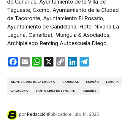
de Canarias, Ayuntamiento de la Villa de
Tegueste, Excmo. Ayuntamiento de la Ciudad
de Tacoronte, Ayuntamiento El Rosario,
Ayuntamiento de Candelaria, Hotel Nivaria La
Laguna, Canaribat, Munguía & Asociados,
Archipiélago Renting Autoescuela Diego.
Facebook
Email
WhatsApp
X
Copy
LinkedIn
Telegram
Link
ALLYE CIUDAD DE LA LAGUNA
CANARIAS
ESPAÑA
EUROPA
LA LAGUNA
SANTA CRUZ DE TENERIFE
TENERIFE
por
Redacción
Publicado el
julio 14, 2025