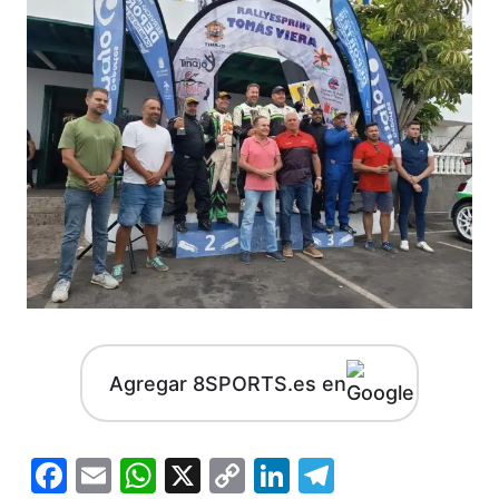
Agregar 8SPORTS.es en
Facebook
Email
WhatsApp
X
Copy
LinkedIn
Telegram