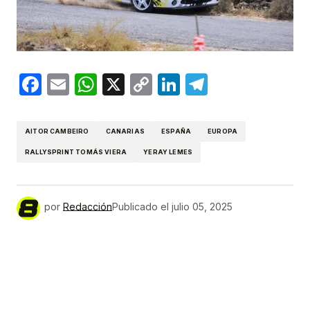
Facebook
Email
WhatsApp
X
Copy
LinkedIn
Telegram
Link
AITOR CAMBEIRO
CANARIAS
ESPAÑA
EUROPA
RALLYSPRINT TOMÁS VIERA
YERAY LEMES
por
Redacción
Publicado el
julio 05, 2025