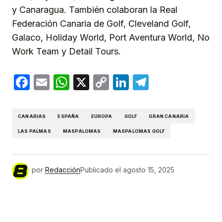
y Canaragua. También colaboran la Real
Federación Canaria de Golf, Cleveland Golf,
Galaco, Holiday World, Port Aventura World, No
Work Team y Detail Tours.
Facebook
Email
WhatsApp
X
Copy
LinkedIn
Telegram
Link
CANARIAS
ESPAÑA
EUROPA
GOLF
GRAN CANARIA
LAS PALMAS
MASPALOMAS
MASPALOMAS GOLF
por
Redacción
Publicado el
agosto 15, 2025