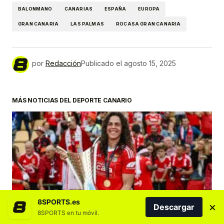
BALONMANO
CANARIAS
ESPAÑA
EUROPA
GRAN CANARIA
LAS PALMAS
ROCASA GRAN CANARIA
por
Redacción
Publicado el
agosto 15, 2025
MÁS NOTICIAS DEL DEPORTE CANARIO
DESTACADOS
FÚTBOL
FÚTBOL FEMENINO
GRAN CANARIA
8SPORTS.es
×
Descargar
La canaria Andrea Falcón se retira del fútbol a
8SPORTS en tu móvil.
los 29 años tras una carrera lastrada por las