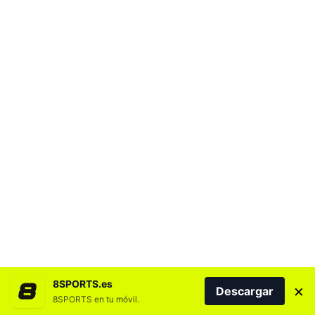
8SPORTS.es
×
Descargar
8SPORTS en tu móvil.