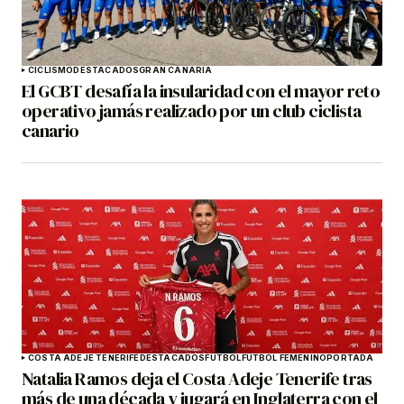
CICLISMO
DESTACADOS
GRAN CANARIA
El GCBT desafía la insularidad con el mayor reto
operativo jamás realizado por un club ciclista
canario
COSTA ADEJE TENERIFE
DESTACADOS
FÚTBOL
FÚTBOL FEMENINO
PORTADA
Natalia Ramos deja el Costa Adeje Tenerife tras
más de una década y jugará en Inglaterra con el