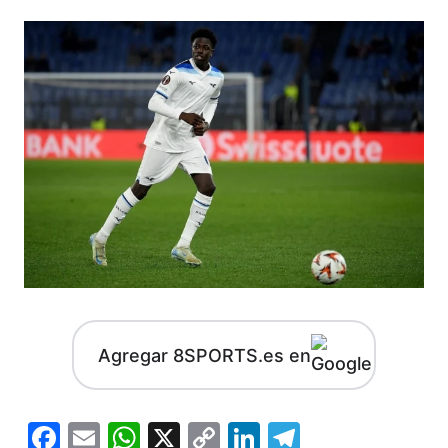
Agregar 8SPORTS.es en
Facebook
Email
WhatsApp
X
Copy
LinkedIn
Telegram