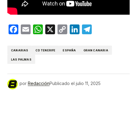
Facebook
Email
WhatsApp
X
Copy
LinkedIn
Telegram
Link
CANARIAS
CD TENERIFE
ESPAÑA
GRAN CANARIA
LAS PALMAS
por
Redacción
Publicado el
julio 11, 2025