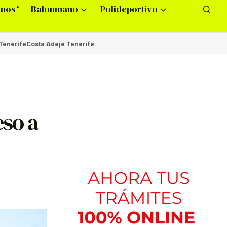
onos
Balonmano
Polideportivo
Tenerife
Costa Adeje Tenerife
eso a