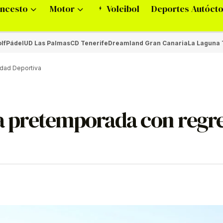
ncesto
Motor
Voleibol
Deportes Autóct
lf
Pádel
UD Las Palmas
CD Tenerife
Dreamland Gran Canaria
La Laguna 
iudad Deportiva
la pretemporada con regr