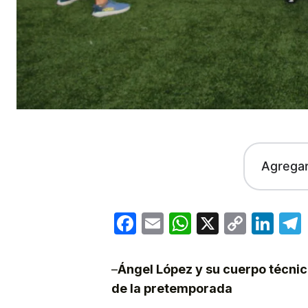
Agrega
Facebook
Email
WhatsApp
X
Copy
Lin
Link
–
Ángel López y su cuerpo técnic
de la pretemporada