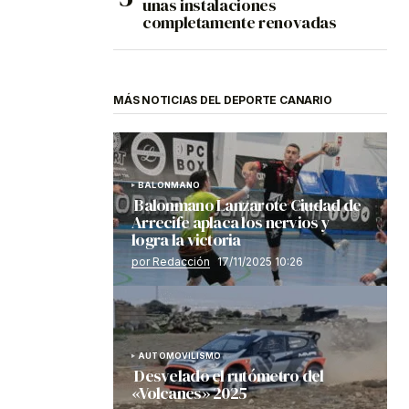
unas instalaciones
completamente renovadas
MÁS NOTICIAS DEL DEPORTE CANARIO
BALONMANO
Balonmano Lanzarote Ciudad de
Arrecife aplaca los nervios y
logra la victoria
por Redacción
17/11/2025 10:26
AUTOMOVILISMO
Desvelado el rutómetro del
«Volcanes» 2025