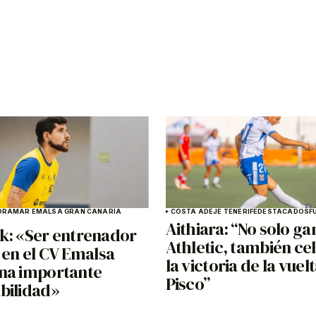
DRAMAR EMALSA GRAN CANARIA
COSTA ADEJE TENERIFE
DESTACADOS
F
Aithiara: “No solo g
k: «Ser entrenador
Athletic, también c
 en el CV Emalsa
la victoria de la vuel
na importante
Pisco”
bilidad»