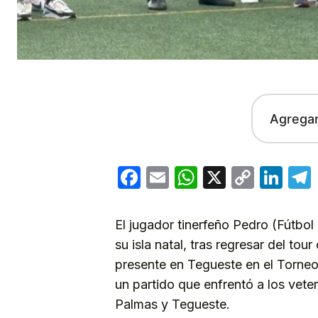
Agrega
Facebook
Email
WhatsApp
X
Copy
Lin
Link
El jugador tinerfeño Pedro (Fútbo
su isla natal, tras regresar del tour
presente en Tegueste en el Torne
un partido que enfrentó a los vete
Palmas y Tegueste.