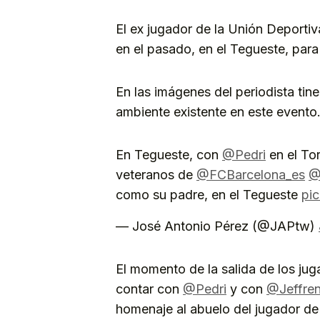
El ex jugador de la Unión Deporti
en el pasado, en el Tegueste, para 
En las imágenes del periodista tin
ambiente existente en este evento
En Tegueste, con
@Pedri
en el To
veteranos de
@FCBarcelona_es
@
como su padre, en el Tegueste
pic
— José Antonio Pérez (@JAPtw)
El momento de la salida de los ju
contar con
@Pedri
y con
@Jeffre
homenaje al abuelo del jugador d