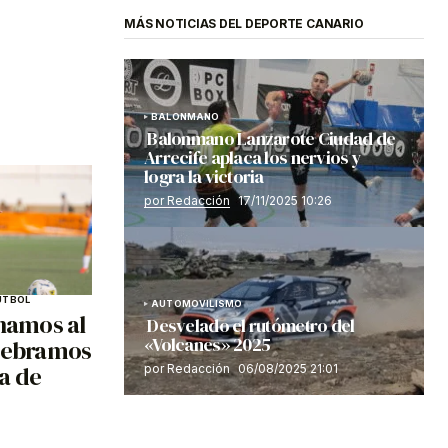
MÁS NOTICIAS DEL DEPORTE CANARIO
BALONMANO
Balonmano Lanzarote Ciudad de
Arrecife aplaca los nervios y
logra la victoria
por Redacción
17/11/2025 10:26
ÚTBOL
AUTOMOVILISMO
anamos al
Desvelado el rutómetro del
«Volcanes» 2025
elebramos
ta de
por Redacción
06/08/2025 21:01