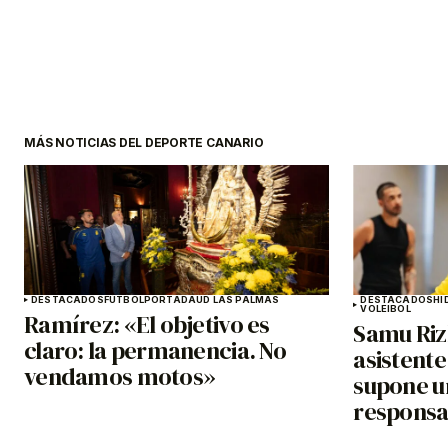
MÁS NOTICIAS DEL DEPORTE CANARIO
DESTACADOS
FÚTBOL
PORTADA
UD LAS PALMAS
DESTACADOS
HI
VOLEIBOL
Ramírez: «El objetivo es
Samu Riz
claro: la permanencia. No
asistente
vendamos motos»
supone u
responsa