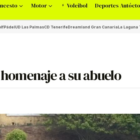
ncesto
Motor
Voleibol
Deportes Autóct
lf
Pádel
UD Las Palmas
CD Tenerife
Dreamland Gran Canaria
La Laguna 
l homenaje a su abuelo