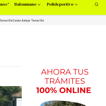
onos
Balonmano
Polideportivo
Tenerife
Costa Adeje Tenerife