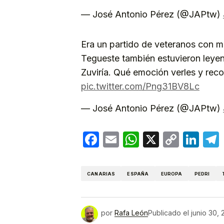
— José Antonio Pérez (@JAPtw)
Era un partido de veteranos con m
Tegueste también estuvieron leyen
Zuviría. Qué emoción verles y reco
pic.twitter.com/Png31BV8Lc
— José Antonio Pérez (@JAPtw)
Facebook
Email
WhatsApp
X
Copy
Lin
Link
CANARIAS
ESPAÑA
EUROPA
PEDRI
por
Rafa León
Publicado el
junio 30,