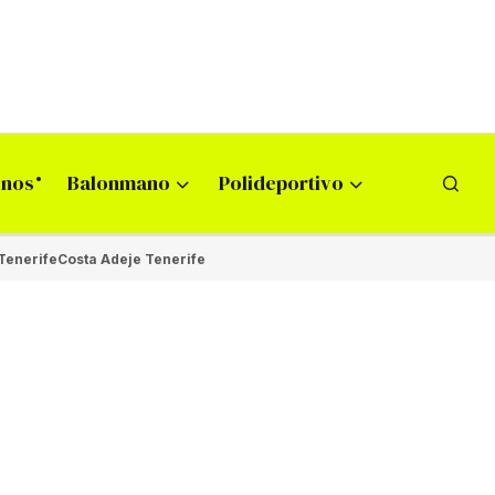
onos
Balonmano
Polideportivo
Tenerife
Costa Adeje Tenerife