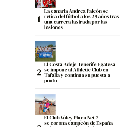
La canaria Andrea Falcón se
retira del fútbol a los 29 años tras
una carrera lastrada por las
lesiones
El Costa Adeje Tenerife Egatesa
se impone al Athletic Club en
Tafalla y continúa su puesta a
punto
El Club Vóley Playa Net 7
se corona campeón de España