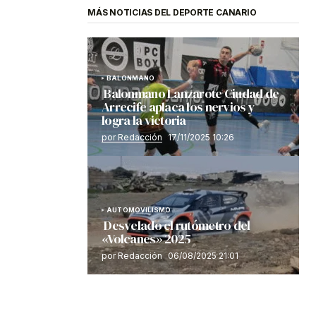
MÁS NOTICIAS DEL DEPORTE CANARIO
BALONMANO
Balonmano Lanzarote Ciudad de
Arrecife aplaca los nervios y
logra la victoria
por Redacción
17/11/2025 10:26
AUTOMOVILISMO
Desvelado el rutómetro del
«Volcanes» 2025
por Redacción
06/08/2025 21:01