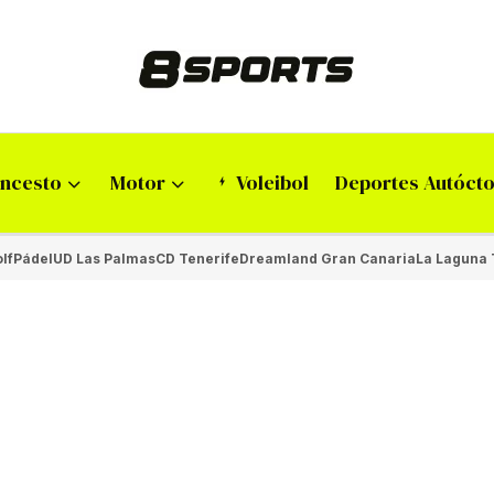
ncesto
Motor
Voleibol
Deportes Autóct
lf
Pádel
UD Las Palmas
CD Tenerife
Dreamland Gran Canaria
La Laguna 